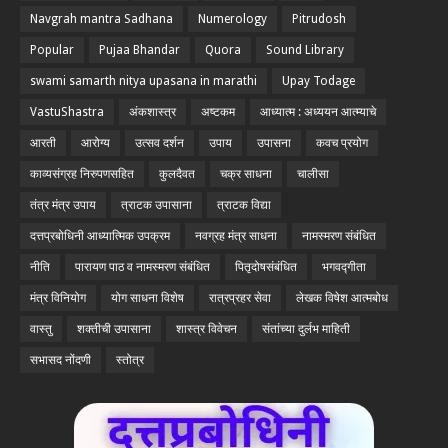
Navgrah mantra Sadhana
Numerology
Pitrudosh
Popular
Pujaa Bhandar
Quora
Sound Library
swami samarth nitya upasana in marathi
Upay Todage
VastuShastra
अंकशास्त्र
अष्टकम
आध्यात्म : अध्ययन आत्म्याचे
आरती
आरोग्य
उत्सव दर्शन
उपाय
उपासना
कवच प्रयोग
काव्यसंग्रह निरुपणसहित
कुलदैवत
चक्र साधना
चालीसा
तंत्र मंत्र उपाय
त्राटक उपासाना
त्राटक विद्या
दत्तप्रबोधिनी आध्यात्मिक उपक्रम
नवग्रह मंत्र साधना
नामस्मरण संबंधित
नीति
पारायण पाठ व नामस्मरण संबंधित
पितृदोषसंबंधित
भगवद्गीता
मंत्र विनियोग
योग साधना विशेष
रात्रप्रहर सेवा
लेखक विषेश आत्मबोध
वास्तु
शक्तीची उपासाना
शास्त्र विवेचन
संतांच्या दुर्लभ माहिती
सभासद नोंदणी
स्तोत्र