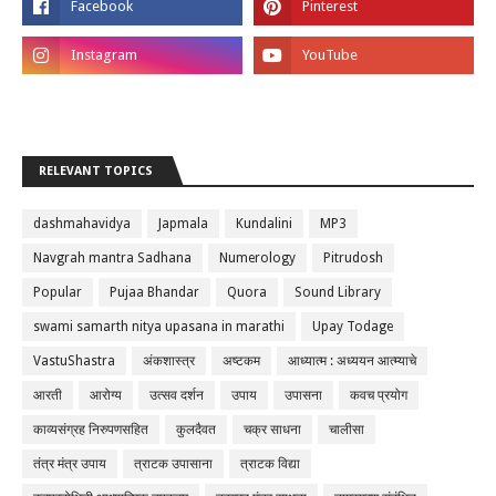
RELEVANT TOPICS
dashmahavidya
Japmala
Kundalini
MP3
Navgrah mantra Sadhana
Numerology
Pitrudosh
Popular
Pujaa Bhandar
Quora
Sound Library
swami samarth nitya upasana in marathi
Upay Todage
VastuShastra
अंकशास्त्र
अष्टकम
आध्यात्म : अध्ययन आत्म्याचे
आरती
आरोग्य
उत्सव दर्शन
उपाय
उपासना
कवच प्रयोग
काव्यसंग्रह निरुपणसहित
कुलदैवत
चक्र साधना
चालीसा
तंत्र मंत्र उपाय
त्राटक उपासाना
त्राटक विद्या