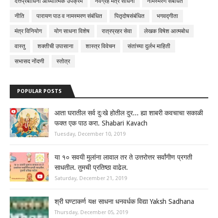
दत्तप्रबोधिनी आध्यात्मिक उपक्रम
नवग्रह मंत्र साधना
नामस्मरण संबंधित
नीति
पारायण पाठ व नामस्मरण संबंधित
पितृदोषसंबंधित
भगवद्गीता
मंत्र विनियोग
योग साधना विशेष
रात्रप्रहर सेवा
लेखक विषेश आत्मबोध
वास्तु
शक्तीची उपासाना
शास्त्र विवेचन
संतांच्या दुर्लभ माहिती
सभासद नोंदणी
स्तोत्र
POPULAR POSTS
आता घरातील सर्व दुःखे होतील दुर... ह्या शाबरी कवचाचा सकाळी
फक्त एक पाठ करा. Shabari Kavach
Tuesday, December 10, 2019
या १० सवयी मुलांना लावाल तर ते उत्तरोत्तर सर्वांगीण प्रगती
साधतील. तुमची प्रतिष्ठा वाढेल.
Saturday, December 21, 2019
श्री घण्टाकर्ण यक्ष साधना धनवर्धक विद्या Yaksh Sadhana
Thursday, December 05, 2019