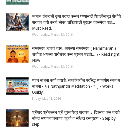
भगवान शंकराची कृपा प्राप्त करून घेण्यासाठी शिवलीलामृत पोथीचे
पारायण कसे करावे सोबत शक्तिशाली पुरातन काळभैरव पाठ...
Must Read.
Wednesday, March 23, 2016
नामस्मरण म्हणजे काय, आपल्या नामस्मरण ( Namsmaran )
वाणीचा आपल्या शरीरावर कसा प्रभाव पडतो....?- Read right
Now
Wednesday, March 23, 2016
ध्यान साधना कशी करावी, नाथपंथातील प्रसिद्ध ध्यानयोग नवनाथ
साधना - १ ( Nathpanthi Meditation - 1 ) - Works
Quikly
Friday, May 13, 2016
श्रीपाद श्रीवल्लभ श्री गुरुचरित्र पारायण 3 दिवसात कसे करावे
सोबत सप्ताहवाचनाच्या पद्धती व संक्षिप्त रसग्रहण - Step by
step