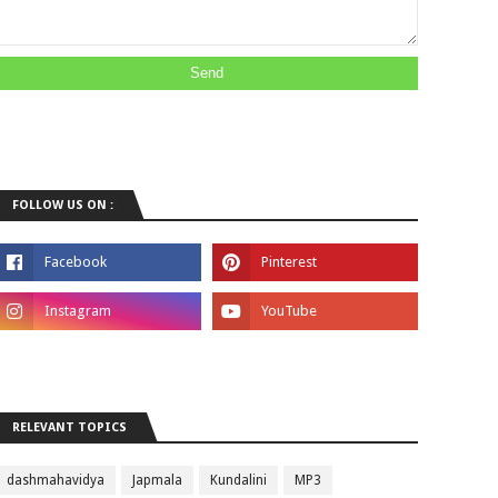
FOLLOW US ON :
RELEVANT TOPICS
dashmahavidya
Japmala
Kundalini
MP3