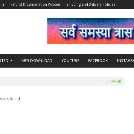
ons
Refund & Cancellation Policies
Shipping and Delivery Policies
STED
MP3 DOWNLOAD
YOUTUBE
FACEBOOK
INSTAGR
Show all
esults found