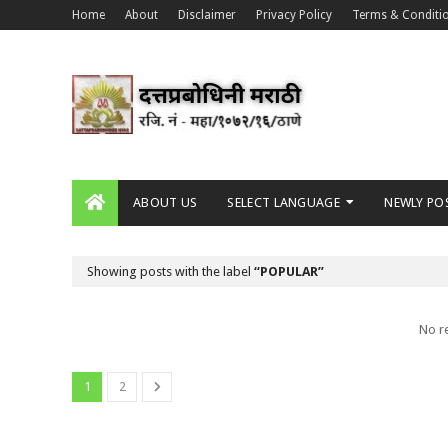
Home
About
Disclaimer
Privacy Policy
Terms & Conditi
ABOUT US
SELECT LANGUAGE
NEWLY PO
Showing posts with the label
POPULAR
No r
1
2