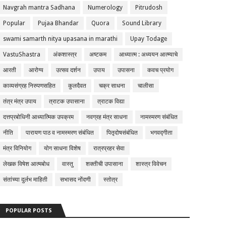
Navgrah mantra Sadhana
Numerology
Pitrudosh
Popular
Pujaa Bhandar
Quora
Sound Library
swami samarth nitya upasana in marathi
Upay Todage
VastuShastra
अंकशास्त्र
अष्टकम
आध्यात्म : अध्ययन आत्म्याचे
आरती
आरोग्य
उत्सव दर्शन
उपाय
उपासना
कवच प्रयोग
काव्यसंग्रह निरुपणसहित
कुलदैवत
चक्र साधना
चालीसा
तंत्र मंत्र उपाय
त्राटक उपासाना
त्राटक विद्या
दत्तप्रबोधिनी आध्यात्मिक उपक्रम
नवग्रह मंत्र साधना
नामस्मरण संबंधित
नीति
पारायण पाठ व नामस्मरण संबंधित
पितृदोषसंबंधित
भगवद्गीता
मंत्र विनियोग
योग साधना विशेष
रात्रप्रहर सेवा
लेखक विषेश आत्मबोध
वास्तु
शक्तीची उपासाना
शास्त्र विवेचन
संतांच्या दुर्लभ माहिती
सभासद नोंदणी
स्तोत्र
POPULAR POSTS