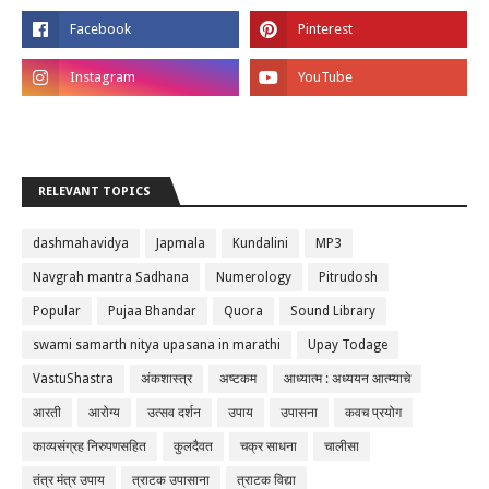
RELEVANT TOPICS
dashmahavidya
Japmala
Kundalini
MP3
Navgrah mantra Sadhana
Numerology
Pitrudosh
Popular
Pujaa Bhandar
Quora
Sound Library
swami samarth nitya upasana in marathi
Upay Todage
VastuShastra
अंकशास्त्र
अष्टकम
आध्यात्म : अध्ययन आत्म्याचे
आरती
आरोग्य
उत्सव दर्शन
उपाय
उपासना
कवच प्रयोग
काव्यसंग्रह निरुपणसहित
कुलदैवत
चक्र साधना
चालीसा
तंत्र मंत्र उपाय
त्राटक उपासाना
त्राटक विद्या