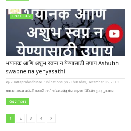
UPAY TODAGE
भयानक आणि अशुभ स्वप्न न येण्यासाठी उपाय Ashubh
swapne na yenyasathi
by -
Dattaprabodhinee Publications
on -
Thursday, December 05, 2019
भयानक अथवा घाणेरडी पडणारी स्वप्ने थांबवण्याहेतु भोज पत्रच्या विनियोगातुन हनुमानाच्या…
Read more
1
2
3
4