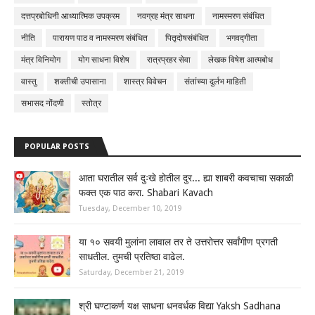
दत्तप्रबोधिनी आध्यात्मिक उपक्रम
नवग्रह मंत्र साधना
नामस्मरण संबंधित
नीति
पारायण पाठ व नामस्मरण संबंधित
पितृदोषसंबंधित
भगवद्गीता
मंत्र विनियोग
योग साधना विशेष
रात्रप्रहर सेवा
लेखक विषेश आत्मबोध
वास्तु
शक्तीची उपासाना
शास्त्र विवेचन
संतांच्या दुर्लभ माहिती
सभासद नोंदणी
स्तोत्र
POPULAR POSTS
आता घरातील सर्व दुःखे होतील दुर... ह्या शाबरी कवचाचा सकाळी
फक्त एक पाठ करा. Shabari Kavach
Tuesday, December 10, 2019
या १० सवयी मुलांना लावाल तर ते उत्तरोत्तर सर्वांगीण प्रगती
साधतील. तुमची प्रतिष्ठा वाढेल.
Saturday, December 21, 2019
श्री घण्टाकर्ण यक्ष साधना धनवर्धक विद्या Yaksh Sadhana