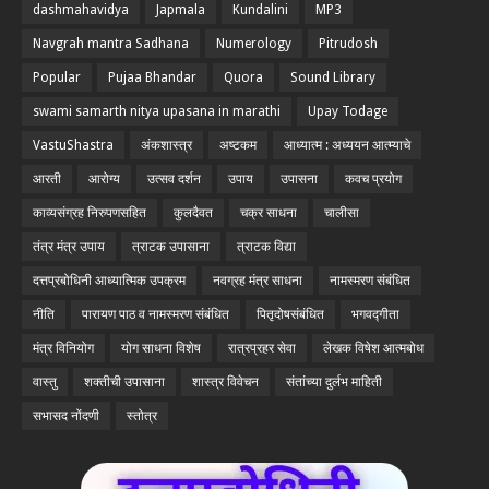
dashmahavidya
Japmala
Kundalini
MP3
Navgrah mantra Sadhana
Numerology
Pitrudosh
Popular
Pujaa Bhandar
Quora
Sound Library
swami samarth nitya upasana in marathi
Upay Todage
VastuShastra
अंकशास्त्र
अष्टकम
आध्यात्म : अध्ययन आत्म्याचे
आरती
आरोग्य
उत्सव दर्शन
उपाय
उपासना
कवच प्रयोग
काव्यसंग्रह निरुपणसहित
कुलदैवत
चक्र साधना
चालीसा
तंत्र मंत्र उपाय
त्राटक उपासाना
त्राटक विद्या
दत्तप्रबोधिनी आध्यात्मिक उपक्रम
नवग्रह मंत्र साधना
नामस्मरण संबंधित
नीति
पारायण पाठ व नामस्मरण संबंधित
पितृदोषसंबंधित
भगवद्गीता
मंत्र विनियोग
योग साधना विशेष
रात्रप्रहर सेवा
लेखक विषेश आत्मबोध
वास्तु
शक्तीची उपासाना
शास्त्र विवेचन
संतांच्या दुर्लभ माहिती
सभासद नोंदणी
स्तोत्र