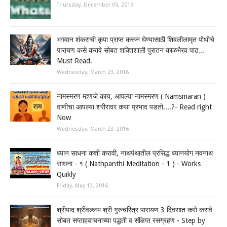
Thursday, December 05, 2019
भगवान शंकराची कृपा प्राप्त करून घेण्यासाठी शिवलीलामृत पोथीचे
पारायण कसे करावे सोबत शक्तिशाली पुरातन काळभैरव पाठ...
Must Read.
Wednesday, March 23, 2016
नामस्मरण म्हणजे काय, आपल्या नामस्मरण ( Namsmaran )
वाणीचा आपल्या शरीरावर कसा प्रभाव पडतो....?- Read right
Now
Wednesday, March 23, 2016
ध्यान साधना कशी करावी, नाथपंथातील प्रसिद्ध ध्यानयोग नवनाथ
साधना - १ ( Nathpanthi Meditation - 1 ) - Works
Quikly
Friday, May 13, 2016
श्रीपाद श्रीवल्लभ श्री गुरुचरित्र पारायण 3 दिवसात कसे करावे
सोबत सप्ताहवाचनाच्या पद्धती व संक्षिप्त रसग्रहण - Step by