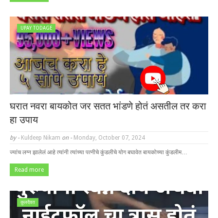
UPAY TODAGE
घरात नवरा बायकोत जर सतत भांडणे होतं असतील तर करा
हा उपाय
by -
Kuldeep Nikam
on -
Monday, October 07, 2024
ज्यांच लग्न झालेलं आहे त्यांनी त्यांच्या पत्नीचे कुंडलीचे योग बघावेत बायकोच्या कुंडलीम…
Read more
कुलदैवत