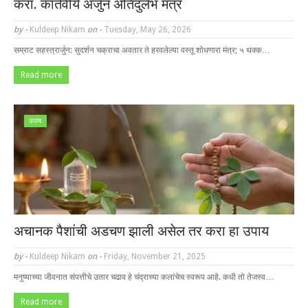
करा. कार्तवीर्य अर्जुन अतिदुर्लभ मंत्र
by -
Kuldeep Nikam
on -
Tuesday, May 26, 2026
सम्राट सहस्त्रार्जुन: सुदर्शन चक्राचा अवतार ते हरवलेल्या वस्तू शोधणारा मंत्र; ५ थक्क…
Read more
उपाय
अचानक पैशांची अडचण झाली असेल तर करा हा उपाय
by -
Kuldeep Nikam
on -
Friday, November 21, 2025
मनुष्याच्या जीवनात संपत्तीचे उतार चढाव हे चंद्राच्या कलांचेच स्वरूप आहे. कधी तो तेजस्व…
Read more