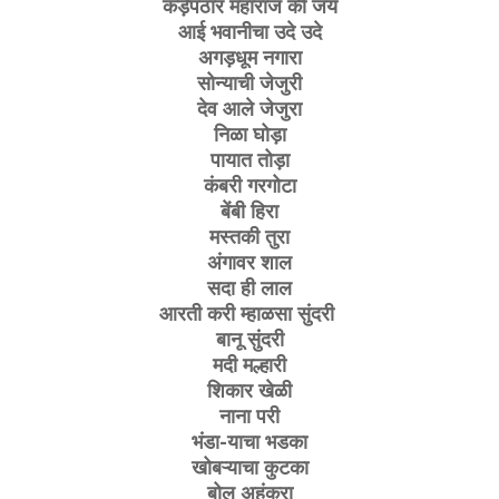
कड़ेपठार महाराज की जय
आई भवानीचा उदे उदे
अगड़धूम नगारा
सोन्याची जेजुरी
देव आले जेजुरा
निळा घोड़ा
पायात तोड़ा
कंबरी गरगोटा
बेंबी हिरा
मस्तकी तुरा
अंगावर शाल
सदा ही लाल
आरती करी म्हाळसा सुंदरी
बानू सुंदरी
मदी मल्हारी
शिकार खेळी
नाना परी
भंडा-याचा भडका
खोबऱ्याचा कुटका
बोल अहंकरा