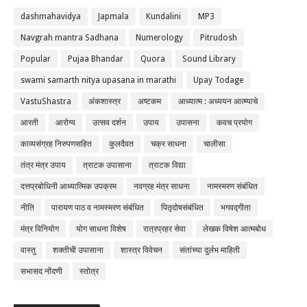
dashmahavidya
Japmala
Kundalini
MP3
Navgrah mantra Sadhana
Numerology
Pitrudosh
Popular
Pujaa Bhandar
Quora
Sound Library
swami samarth nitya upasana in marathi
Upay Todage
VastuShastra
अंकशास्त्र
अष्टकम
आध्यात्म : अध्ययन आत्म्याचे
आरती
आरोग्य
उत्सव दर्शन
उपाय
उपासना
कवच प्रयोग
काव्यसंग्रह निरुपणसहित
कुलदैवत
चक्र साधना
चालीसा
तंत्र मंत्र उपाय
त्राटक उपासाना
त्राटक विद्या
दत्तप्रबोधिनी आध्यात्मिक उपक्रम
नवग्रह मंत्र साधना
नामस्मरण संबंधित
नीति
पारायण पाठ व नामस्मरण संबंधित
पितृदोषसंबंधित
भगवद्गीता
मंत्र विनियोग
योग साधना विशेष
रात्रप्रहर सेवा
लेखक विषेश आत्मबोध
वास्तु
शक्तीची उपासाना
शास्त्र विवेचन
संतांच्या दुर्लभ माहिती
सभासद नोंदणी
स्तोत्र