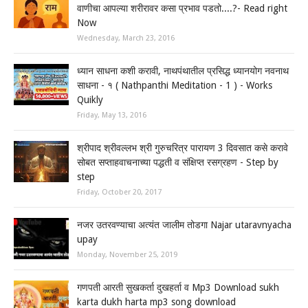
वाणीचा आपल्या शरीरावर कसा प्रभाव पडतो....?- Read right
Now
Wednesday, March 23, 2016
ध्यान साधना कशी करावी, नाथपंथातील प्रसिद्ध ध्यानयोग नवनाथ
साधना - १ ( Nathpanthi Meditation - 1 ) - Works
Quikly
Friday, May 13, 2016
श्रीपाद श्रीवल्लभ श्री गुरुचरित्र पारायण 3 दिवसात कसे करावे
सोबत सप्ताहवाचनाच्या पद्धती व संक्षिप्त रसग्रहण - Step by
step
Friday, October 20, 2017
नजर उतरवण्याचा अत्यंत जालीम तोडगा Najar utaravnyacha
upay
Monday, November 25, 2019
गणपती आरती सुखकर्ता दुखहर्ता व Mp3 Download sukh
karta dukh harta mp3 song download