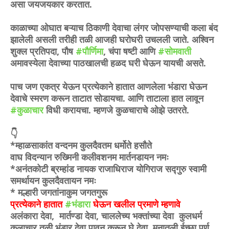
असा जयजयकार करतात.
काळाच्या ओघात बऱ्याच ठिकाणी देवाचा लंगर जोपसण्याची कला बंद
झालेली असली तरीही तळी आजही घरोघरी उचलली जाते. अश्विन
शुक्ल प्रतिपदा, पौष
#पौर्णिमा
, चंपा षष्टी आणि
#सोमवाती
अमावस्येला देवाच्या पाठखालची हळद घरी घेऊन यायची असते.
पाच जण एकत्र येऊन प्रत्येकाने हातात आणलेला भंडारा घेऊन
देवाचे स्मरण करून ताटात सोडायचा. आणि ताटाला हात लावून
#कुळाचार
विधी करायचा. म्हणजे कुळचाराचे ओझे उतरते.
👇
*म्हाळसाकांत वन्दनम कुलदैवतम
धर्मोते हसौते
वाघ विदन्यान रुख्मिनी कलीवशनम
मार्तनडायन नमः
*
अनंतकोटी ब्रम्हांड नायक राजाधिराज योगिराज सद्गुरु स्वामी
समर्थायन कुलदैवतायन नमः
* मल्हारी जगतांनाकुम जगतगुरू
प्रत्येकाने हातात
#भंडारा
घेऊन खलील प्रमाणे म्हणावे
अलंकारा देवा, मार्तण्डा देवा, चाललेच्य भक्तांच्या देवा कुलधर्म
कुलाचार तळी भंडार देवा पावन करून घे देवा, मनातली ईच्छा पूर्ण