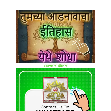
आडनावाचा ईतिहास