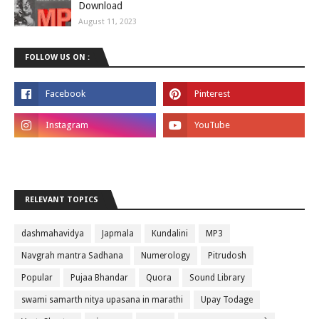
Download
August 11, 2023
FOLLOW US ON :
RELEVANT TOPICS
dashmahavidya
Japmala
Kundalini
MP3
Navgrah mantra Sadhana
Numerology
Pitrudosh
Popular
Pujaa Bhandar
Quora
Sound Library
swami samarth nitya upasana in marathi
Upay Todage