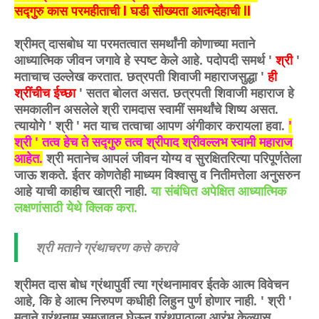
सद्गुरु कास परमहीताची l घडी सौख्यता आत्मदेहाची ll
श्रीमत् दासबोध या परमतत्वात समर्थांनी कोणाच्या मताने
आध्यात्मिक जीवन जगावे हे स्पष्ट केले आहे. पदोपदी समर्थ '
श्री
'
मताचाच उल्लेख करतात. छत्रपती शिवाजी महाराजसुद्धा '
ही
श्रींचीच ईच्छा
' सतत बोलत असत. छत्रपती शिवाजी महाराज हे
समकालीन असलेले श्री रामदास स्वामीं समर्थांचे शिष्य असत.
त्यायोगे ' श्री ' मत याच तत्वाचा आपण अंगीकार करायला हवा.
'
श्री ' तत्व हेच ते सद्गुरु तत्व श्रीपाद श्रीवल्लभ स्वामी महाराज
आहेत.
श्री मतानेच आपलं जीवन योग्य व सुरक्षितरित्या परिपूर्णतेला
जाऊ शकते. ईतर कोणतेही माध्यम विश्वासु व नितीमत्तेला अनुसरुन
आहे याची काहीच खात्री नाही.
या संबंधित अपेक्षित आध्यात्मिक
लक्षणांसाठी येथे क्लिक करा.
श्री मताने ग्रंथाचरण कसे करावे
श्रीमत दास बोध ग्रंथापुर्वी त्या ग्रंथनामावर ईतके आत्म विवेचन
आहे, कि हे आत्म निरुपण कधीही लिहुन पुर्ण होणार नाही. ' श्री '
मताने ग्रंथनाम समजावून घेऊन ग्रंथपाठाला आरंभ केल्यास,