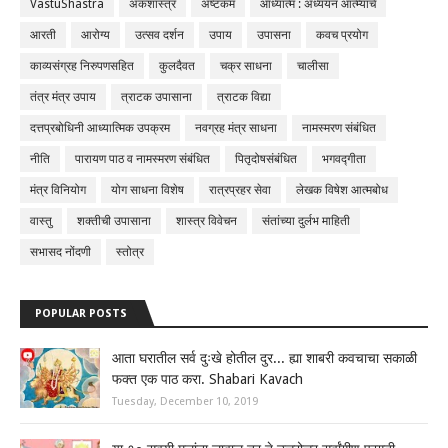
VastuShastra
अंकशास्त्र
अष्टकम
आध्यात्म : अध्ययन आत्म्याचे
आरती
आरोग्य
उत्सव दर्शन
उपाय
उपासना
कवच प्रयोग
काव्यसंग्रह निरुपणसहित
कुलदैवत
चक्र साधना
चालीसा
तंत्र मंत्र उपाय
त्राटक उपासाना
त्राटक विद्या
दत्तप्रबोधिनी आध्यात्मिक उपक्रम
नवग्रह मंत्र साधना
नामस्मरण संबंधित
नीति
पारायण पाठ व नामस्मरण संबंधित
पितृदोषसंबंधित
भगवद्गीता
मंत्र विनियोग
योग साधना विशेष
रात्रप्रहर सेवा
लेखक विषेश आत्मबोध
वास्तु
शक्तीची उपासाना
शास्त्र विवेचन
संतांच्या दुर्लभ माहिती
सभासद नोंदणी
स्तोत्र
POPULAR POSTS
आता घरातील सर्व दुःखे होतील दुर... ह्या शाबरी कवचाचा सकाळी
फक्त एक पाठ करा. Shabari Kavach
Tuesday, December 10, 2019