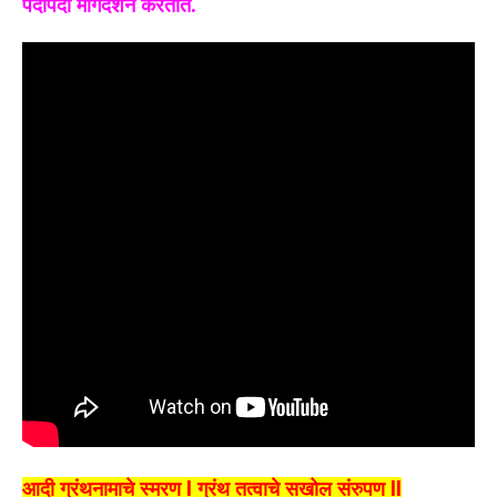
पदोपदी मार्गदर्शन करतात.
आदी ग्रंथनामाचे स्मरण l ग्रंथ तत्वाचे सखोल संरुपण ll