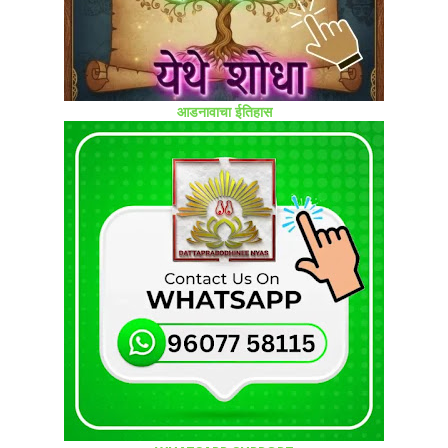
आडनावाचा ईतिहास