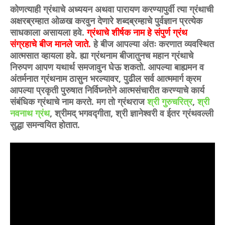
कोणत्याही ग्रंथाचे अध्ययन अथवा पारायण करण्यापुर्वी त्या ग्रंथाची
अक्षरब्रम्हात ओळख करवुन देणारे शब्दब्रम्हाचे पुर्वज्ञान प्रत्येक
साधकाला असायला हवे.
ग्रंथाचे शीर्षक नाम हे संपुर्ण ग्रंथ
संग्रहाचे बीज मानले जाते.
हे बीज आपल्या अंतः करणात व्यवस्थित
आत्मसात व्हायला हवे. ह्या ग्रंथनाम बीजातुनच महान ग्रंथाचे
निरुपण आपण यथार्थ समजावुन घेऊ शकतो. आपल्या बाह्यमन व
अंतर्मनात ग्रंथनाम ठासुन भरल्यावर, पुढील सर्व आत्ममार्ग क्रम
आपल्या प्रकृती पुरुषात निर्विघ्नतेने आत्मसंचारीत करण्याचे कार्य
संबंधिक ग्रंथाचे नाम करते. मग तो ग्रंथराज
श्री गुरुचरित्र
,
श्री
नवनाथ ग्रंथ
, श्रीमद् भगवद्गीता, श्री ज्ञानेश्वरी व ईतर ग्रंथवल्ली
सुद्धा समन्वयित होतात.