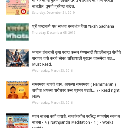
या १० सवयी मुलांना लावाल तर ते उत्तरोत्तर सर्वांगीण प्रगती
साधतील. तुमची प्रतिष्ठा वाढेल.
Saturday, December 21, 2019
श्री घण्टाकर्ण यक्ष साधना धनवर्धक विद्या Yaksh Sadhana
Thursday, December 05, 2019
भगवान शंकराची कृपा प्राप्त करून घेण्यासाठी शिवलीलामृत पोथीचे
पारायण कसे करावे सोबत शक्तिशाली पुरातन काळभैरव पाठ...
Must Read.
Wednesday, March 23, 2016
नामस्मरण म्हणजे काय, आपल्या नामस्मरण ( Namsmaran )
वाणीचा आपल्या शरीरावर कसा प्रभाव पडतो....?- Read right
Now
Wednesday, March 23, 2016
ध्यान साधना कशी करावी, नाथपंथातील प्रसिद्ध ध्यानयोग नवनाथ
साधना - १ ( Nathpanthi Meditation - 1 ) - Works