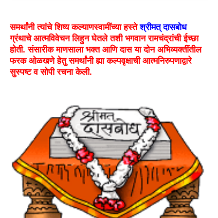
समर्थांनी त्यांचे शिष्य कल्याणस्वामींच्या हस्ते
श्रीमत् दासबोध
ग्रंथाचे आत्मविवेचन लिहुन घेतले तशी भगवान रामचंद्रांची ईच्छा
होती. संसारीक माणसाला भक्त आणि दास या दोन अभिव्यक्तींतील
फरक ओळखणे हेतु समर्थांनी ह्या कल्पवृक्षाची आत्मनिरुपणाद्वारे
सुस्पष्ट व सोपी रचना केली.