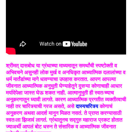
श्रीमत् दासबोध या ग्रंथाच्या माध्यमातून समर्थांची स्पष्टोक्ती व
अभिवचने असुनही लोक मुर्ख व अनधिकृत आध्यात्मिक दलालांच्या व
धर्म मार्तंडांच्या मागे धावण्याचा उपहास करतात. आपण आपल्या
जीवनात आध्यात्मिक अनुभुती घेण्याहेतुने दुसऱ्या कोणाचाही आधार
मर्यादेपेक्षा जास्त घेऊ शकत नाही. आत्मानुभुती ही स्वतःच्याच
अनूकरणातुन घ्यावी लागते. कारण आध्यात्मिक प्रगतीत व्यक्तीत्वाची
नाही तर चारित्र्याची गरज असते, असे
दास्यचरित्र्य
कोणाचं
अनुकरण अथवा आदर्श मानुन मिळत नसतं. ते प्राप्त करण्यासाठी
स्वतःला झिजावं लागतं. ग्रंथातुनच सद्गुरु महाराज प्रकट होतात
ज्याअर्थी आपलं बोट धरुन ते संसारिक व आध्यात्मिक जीवनात