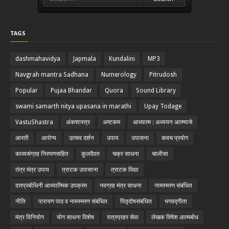
TAGS
dashmahavidya
Japmala
Kundalini
MP3
Navgrah mantra Sadhana
Numerology
Pitrudosh
Popular
Pujaa Bhandar
Quora
Sound Library
swami samarth nitya upasana in marathi
Upay Todage
VastuShastra
अंकशास्त्र
अष्टकम
आध्यात्म : अध्ययन आत्म्याचे
आरती
आरोग्य
उत्सव दर्शन
उपाय
उपासना
कवच प्रयोग
काव्यसंग्रह निरुपणसहित
कुलदैवत
चक्र साधना
चालीसा
तंत्र मंत्र उपाय
त्राटक उपासाना
त्राटक विद्या
दत्तप्रबोधिनी आध्यात्मिक उपक्रम
नवग्रह मंत्र साधना
नामस्मरण संबंधित
नीति
पारायण पाठ व नामस्मरण संबंधित
पितृदोषसंबंधित
भगवद्गीता
मंत्र विनियोग
योग साधना विशेष
रात्रप्रहर सेवा
लेखक विषेश आत्मबोध