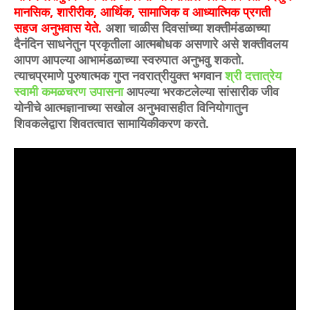
मानसिक, शारीरीक, आर्थिक, सामाजिक व आध्यात्मिक प्रगती
सहज अनुभवास येते.
अशा चाळीस दिवसांच्या शक्तीमंडळाच्या
दैनंदिन साधनेतुन प्रकृतीला आत्मबोधक असणारे असे शक्तीवलय
आपण आपल्या आभामंडळाच्या स्वरुपात अनुभवु शकतो.
त्याचप्रमाणे पुरुषात्मक गुप्त नवरात्रीयुक्त भगवान
श्री दत्तात्रेय
स्वामी कमळचरण उपासना
आपल्या भरकटलेल्या सांसारीक जीव
योनीचे आत्मज्ञानाच्या सखोल अनुभवासहीत विनियोगातुन
शिवकलेद्वारा शिवतत्वात सामायिकीकरण करते.