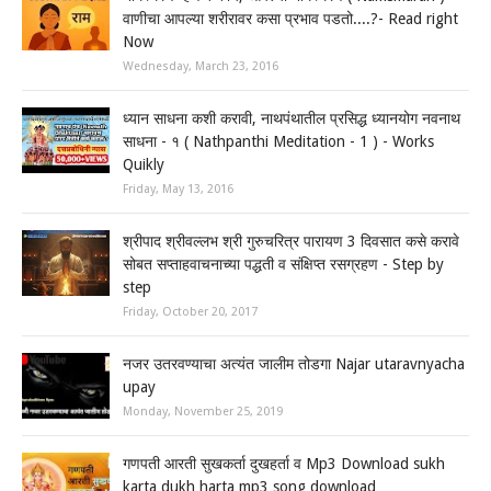
वाणीचा आपल्या शरीरावर कसा प्रभाव पडतो....?- Read right
Now
Wednesday, March 23, 2016
ध्यान साधना कशी करावी, नाथपंथातील प्रसिद्ध ध्यानयोग नवनाथ
साधना - १ ( Nathpanthi Meditation - 1 ) - Works
Quikly
Friday, May 13, 2016
श्रीपाद श्रीवल्लभ श्री गुरुचरित्र पारायण 3 दिवसात कसे करावे
सोबत सप्ताहवाचनाच्या पद्धती व संक्षिप्त रसग्रहण - Step by
step
Friday, October 20, 2017
नजर उतरवण्याचा अत्यंत जालीम तोडगा Najar utaravnyacha
upay
Monday, November 25, 2019
गणपती आरती सुखकर्ता दुखहर्ता व Mp3 Download sukh
karta dukh harta mp3 song download