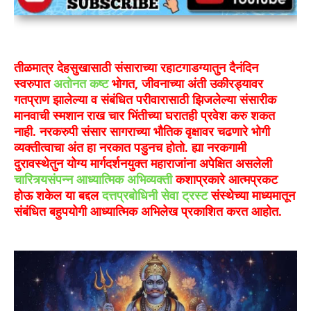
तीळमात्र देहसुखासाठी संसाराच्या रहाटगाडग्यातुन दैनंदिन
स्वरुपात
अतोनत कष्ट
भोगत, जीवनाच्या अंती उकीरड्यावर
गतप्राण झालेल्या व संबंधित परीवारासाठी झिजलेल्या संसारीक
मानवाची स्मशान राख चार भिंतीच्या घरातही प्रवेश करु शकत
नाही. नरकरुपी संसार सागराच्या भौतिक वृक्षावर चढणारे भोगी
व्यक्तीत्वाचा अंत हा नरकात पडुनच होतो. ह्या नरकगामी
दुरावस्थेतुन योग्य मार्गदर्शनयुक्त महाराजांना अपेक्षित असलेली
चारित्र्यसंपन्न आध्यात्मिक अभिव्यक्ती
कशाप्रकारे आत्मप्रकट
होऊ शकेल या बद्दल
दत्तप्रबोधिनी सेवा ट्रस्ट
संस्थेच्या माध्यमातून
संबंधित बहुपयोगी आध्यात्मिक अभिलेख प्रकाशित करत आहोत.