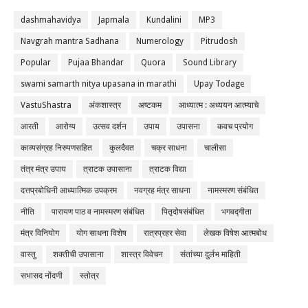
dashmahavidya
Japmala
Kundalini
MP3
Navgrah mantra Sadhana
Numerology
Pitrudosh
Popular
Pujaa Bhandar
Quora
Sound Library
swami samarth nitya upasana in marathi
Upay Todage
VastuShastra
अंकशास्त्र
अष्टकम
आध्यात्म : अध्ययन आत्म्याचे
आरती
आरोग्य
उत्सव दर्शन
उपाय
उपासना
कवच प्रयोग
काव्यसंग्रह निरुपणसहित
कुलदैवत
चक्र साधना
चालीसा
तंत्र मंत्र उपाय
त्राटक उपासाना
त्राटक विद्या
दत्तप्रबोधिनी आध्यात्मिक उपक्रम
नवग्रह मंत्र साधना
नामस्मरण संबंधित
नीति
पारायण पाठ व नामस्मरण संबंधित
पितृदोषसंबंधित
भगवद्गीता
मंत्र विनियोग
योग साधना विशेष
रात्रप्रहर सेवा
लेखक विषेश आत्मबोध
वास्तु
शक्तीची उपासाना
शास्त्र विवेचन
संतांच्या दुर्लभ माहिती
सभासद नोंदणी
स्तोत्र