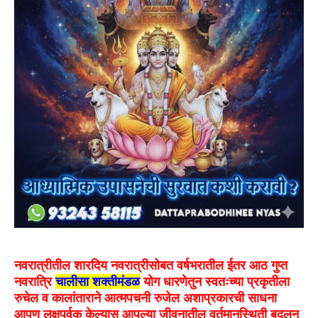
नवरात्रीतील शारदिय नवरात्रीसोबत वर्षभरातील
ईतर आठ गुप्त
नवरात्रि
चालीसा शक्तीमंडळ
योग धारणेतुन स्वतःच्या प्रकृतीला
रुचेल व कालांताराने आत्मपचनी रुजेल अशाप्रकारची
साधना
आपण लक्षपुर्वक केल्यास आपल्या जीवनातील वर्तमानस्थिती बदलुन