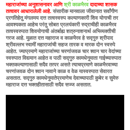
महाराजांच्या अनुशासनावर आणि
श्री काळभैरव
दादाच्या शासक
तत्वावर आधारालेली आहे.
संसारीक मानवाला जीवानात सर्वांगीण
प्रगतिहेतु मंगलमय दत्त तत्वस्वरुप कल्याणकारी शिव योगाची तर
आवश्यकता आहेच परंतु सोबत प्रलयंकारी रुद्राचीही काळभैरव
तत्वस्वरुपात शिवयोगाची अंतर्बाह्य शत्रुनाशनार्थ अभिव्यक्तीची
गरज आहे. मुळात दत्त महाराज व काळभैरव हे सद्गुरु श्रीपाद
श्रीवल्लभ स्वामीं महाराजांची सहज तारक व मारक दोन स्वरुपे
आहेत. ज्याप्रमाणे महाराजांच्या चरणांजवळ चार श्वान चार वेदांच्या
स्वरुपात विद्यमान आहेत व पाठी सद्गुरु कामधेनुमाता गाईच्यारुपात
भक्तकल्याणासाठी सदैव तत्पर असते त्याचप्रमाणे काळभैरवाच्या
चरणांजवळ दोन श्वान नावाने काळ व वेळ यास्वरुपात सेवारत
असतात. सद्गुरु कामधेनुमातेप्रमाणेच देवाच्यापाठी कुबेर व सुमेरु
महाराज दत्त भक्तहीतासाठी सदैव सज्ज असतात.