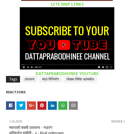
SITE MAP LINKS
DATTAPRABODHINEE YOUTUBE
Tags
उपासना
मंत्र विनियोग
लेखक विषेश आत्मबोध
REACTIONS
OLDER
NEWER
नवरात्री शक्ती उपासना - नऊरंग
अतिदुर्लभ माहीती - २ - Real unknown