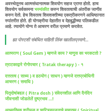
अवस्थेतूनच आत्मसंधानात्मक शिवयोग सहज प्राप्त होतो. हाच
शिवयोग सर्वकामना
भस्मांकीत
करुन शिवतत्वाची अंतरीक जाणीव
करुन देतो. हेच शिवतत्व शिवशक्तीच्या एकत्रीकरणने आधिष्ठानात
रुपांतरीत होते. ही योगक्रीया देहातीत व देहबुद्धीच्या पलिकडील
आहे. त्यायोगे योग्य ते आचरण वरील प्रमाणे करावेत.
ह्या पोस्टशी संबंधित माहिती लिंक खालीलप्रमाणे...
आत्मरत्न ( Soul Gem ) म्हणजे काय ? माणुस का भरकटतो ?
त्राटकाद्वारे रोगोपचार ( Tratak therapy ) - १
दत्ततत्व ( साध्य ) व हठयोग ( साधन ) म्हणजे दत्तप्रबोधिनी
आचरण ( समाधि )
पितृदोषांबद्दल ( Pitra dosh ) संवेदनशील आणि दैनंदिन
जीवनाशी जोडलेलें दुष्प्रभाव ...!
आध्यात्मिक श्रीफळ व चारित्र्यपूजनाचे माहात्म्य ( Spiritual