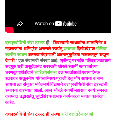
दत्तप्रबोधिनी सेवा ट्रस्ट
ही '
शिवस्वामी साधकांना आत्मनिर्भर व
महाराजांना अभिप्रेत असणारे स्वयंभु
दत्ततत्व
हितोपदेशक
योगिक
स्तरीय साधन
आत्मकार्यप्रणाली आत्मानुभुतीच्या माध्यमातून पटवुन
देणारी
' एक सेवाभावी संस्था आहे.
श्रीमद् परमहंस परिव्राजकाचार्य
सद्गुरु श्री वासुदेवानंद सरस्वती थोरले स्वामीं महाराजांच्या
चरणकृपाशीर्वादाने
चारित्र्यसंपन्न
दत्त भक्तांसाठी आध्यात्मिक
स्तरावर अतुलनीय योगसान्निध्य प्राप्ती हेतु योग साधना व नाम
साधना ह्या संयुक्त भक्तिमार्ग विद्यमाने दत्तप्रबोधिनी सेवा ट्रस्टची
स्थापना करण्यात आली. आज थोरले स्वामीं महाराज स्वयं समस्त
दत्तभक्त उद्धाराहेतु सृष्टीसंरचनात्मक कार्यकारण भावात कार्यरत
आहेत.
दत्तप्रबोधिनी सेवा ट्रस्ट ही संस्था
श्री दत्तात्रेय स्वामी