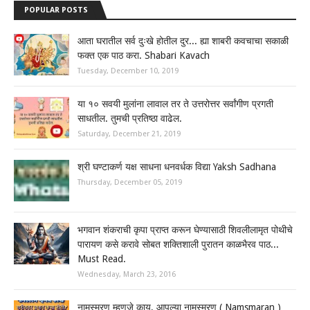
POPULAR POSTS
आता घरातील सर्व दुःखे होतील दुर... ह्या शाबरी कवचाचा सकाळी
फक्त एक पाठ करा. Shabari Kavach
Tuesday, December 10, 2019
या १० सवयी मुलांना लावाल तर ते उत्तरोत्तर सर्वांगीण प्रगती
साधतील. तुमची प्रतिष्ठा वाढेल.
Saturday, December 21, 2019
श्री घण्टाकर्ण यक्ष साधना धनवर्धक विद्या Yaksh Sadhana
Thursday, December 05, 2019
भगवान शंकराची कृपा प्राप्त करून घेण्यासाठी शिवलीलामृत पोथीचे
पारायण कसे करावे सोबत शक्तिशाली पुरातन काळभैरव पाठ...
Must Read.
Wednesday, March 23, 2016
नामस्मरण म्हणजे काय, आपल्या नामस्मरण ( Namsmaran )