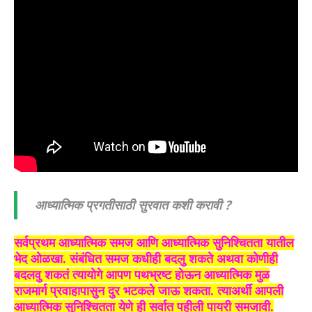
आध्यात्मिक प्रगतीसाठी सुरवात कशी करावी ?
सर्वप्रथम आध्यात्मिक समज आणि आध्यात्मिक सुनिश्चितता यातील
भेद ओळखा. संबंधित समज कधीही बदलु शकते अथवा कोणीही
बदलवु शकतं त्यायोगे आपण पथभ्रष्ट होऊन आध्यात्मिक मुळ
राजमार्ग प्रवाहापासुन दुर भटकले जाऊ शकता. त्याअर्थी आपली
आध्यात्मिक सुनिश्चितता येणे ही सर्वात पहीली पायरी समजावी.