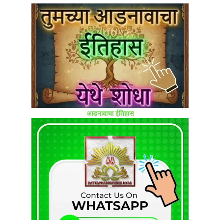
आडनावाचा ईतिहास