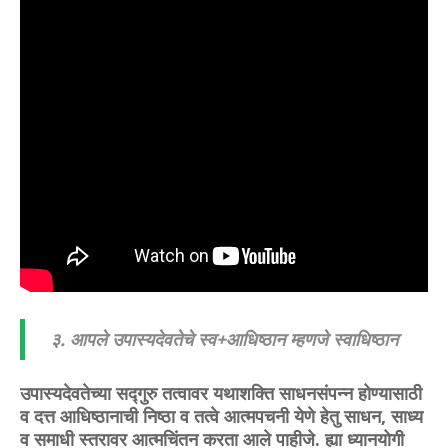
३. आपले उपास्यदेवतेचे स्व+आधिष्ठान म्हणजे स्वाधिष्ठान
उपास्यदेवतेच्या सद्गुरु तत्वावर यथाशक्ति साधनसंपन्न होण्यासाठी
व दत्त आधिष्ठानाची निष्ठा व तत्वे आत्मपचनी येणे हेतु साधन, साध्य
व समाधी स्तरावर आत्मचिंतन करता आले पाहीजे. ह्या ध्यानयोगी