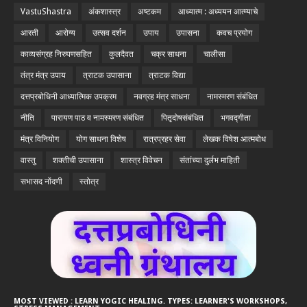
VastuShastra
अंकशास्त्र
अष्टकम
आध्यात्म : अध्ययन आत्म्याचे
आरती
आरोग्य
उत्सव दर्शन
उपाय
उपासना
कवच प्रयोग
काव्यसंग्रह निरुपणसहित
कुलदैवत
चक्र साधना
चालीसा
तंत्र मंत्र उपाय
त्राटक उपासाना
त्राटक विद्या
दत्तप्रबोधिनी आध्यात्मिक उपक्रम
नवग्रह मंत्र साधना
नामस्मरण संबंधित
नीति
पारायण पाठ व नामस्मरण संबंधित
पितृदोषसंबंधित
भगवद्गीता
मंत्र विनियोग
योग साधना विशेष
रात्रप्रहर सेवा
लेखक विषेश आत्मबोध
वास्तु
शक्तीची उपासाना
शास्त्र विवेचन
संतांच्या दुर्लभ माहिती
सभासद नोंदणी
स्तोत्र
MOST VIEWED : LEARN YOGIC HEALING. TYPES: LEARNER'S WORKSHOPS,