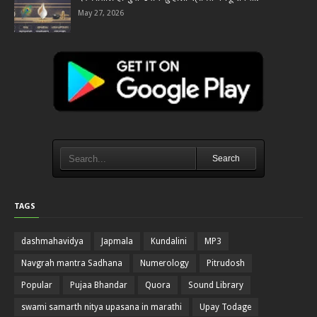
May 27, 2026
Search
TAGS
dashmahavidya
Japmala
Kundalini
MP3
Navgrah mantra Sadhana
Numerology
Pitrudosh
Popular
Pujaa Bhandar
Quora
Sound Library
swami samarth nitya upasana in marathi
Upay Todage