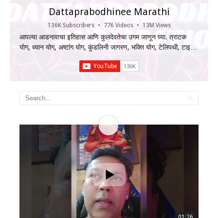
Dattaprabodhinee Marathi
136K Subscribers
•
776 Videos
•
13M Views
आपल्या आडनावाचा इतिहास आणि कुलदेवतेचा उगम जाणून घ्या. त्राटक
योग, ध्यान योग, अष्टांग योग, कुंडलिनी जागरण, भक्ति योग, टेलिपथी, टाइम
ट्रॅव्हलिंग, ऍस्ट्रल प्रोजेक्शन, नामस्मरण, दत्त उपासना, श्री गुरुचरित्र,
स्वामी समर्थ उपासना, पितृदोष निवारण, चक्र साधना आणि चक्र हीलिंग
यासारख्या प्राचीन भारतीय विद्यांचा सखोल अभ्यास. Disclaimer The
information shared on this Channel is for general
informational purposes only. While we strive to provide
accurate and reliable content, we make no guarantees
regarding its completeness or accuracy. Any action taken
based on this information is strictly at your own risk. The
Channel/Speaker will not be responsible for any loss or
damage arising from its use. #कुळदेवता #आडनावइतिहास
#त्राटकयोग #अष्टांगयोग #कुंडलिनीयोग #चक्रहीलिंग #पितृदोष
#गुरुचरित्र #स्वामीसमर्थ #दत्तउपासना #नामस्मरण
#ancientindianscience #mindpower #karmacleansing
01:26