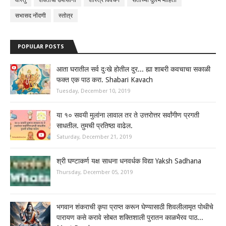
वास्तु
शक्तीची उपासाना
शास्त्र विवेचन
संतांच्या दुर्लभ माहिती
सभासद नोंदणी
स्तोत्र
POPULAR POSTS
आता घरातील सर्व दुःखे होतील दुर... ह्या शाबरी कवचाचा सकाळी
फक्त एक पाठ करा. Shabari Kavach
Tuesday, December 10, 2019
या १० सवयी मुलांना लावाल तर ते उत्तरोत्तर सर्वांगीण प्रगती
साधतील. तुमची प्रतिष्ठा वाढेल.
Saturday, December 21, 2019
श्री घण्टाकर्ण यक्ष साधना धनवर्धक विद्या Yaksh Sadhana
Thursday, December 05, 2019
भगवान शंकराची कृपा प्राप्त करून घेण्यासाठी शिवलीलामृत पोथीचे
पारायण कसे करावे सोबत शक्तिशाली पुरातन काळभैरव पाठ...