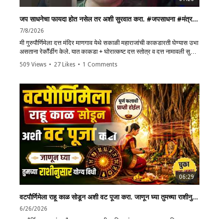
जप साधनेचा फायदा होत नसेल तर अशी सुरवात करा. #जपसाधना #मंत्रजप #ध्यान
7/8/2026
मी गुरुपौर्णिमेला दत्त मंदिर माणगाव येथे सकाळी महाराजांची काकडारती घेण्यास उभा
असताना रेकाॕर्डीग केले. यात काकडा + घोरात्कष्ट दत्त स्तोत्र व दत्त नामावली सुद्धा
गायली जाते.
509 Views
•
27 Likes
•
1 Comments
🔗Video Link :
https://youtu.be/EV9EkdodoII?
si=01KlqZYDEV73HkiS
श्री दत्त काकडारती जशीच्या तशी... Datta Mandir Mangaon
https://blog.dattaprabodhinee.org/2018/12/mp3-datta-
mandir-mangaon.html
Follow the DATTAPRABODHINEE NYAS channel on WhatsApp
🔗Link :
https://whatsapp.com/channel/0029VaaSq9oK5cDE7kwVvZ2o
1. Dattaprabodhinee All Reviews Link
06:29
🔗Link :
https://web.dattaprabodhinee.com/2023/06/reviews.html
वटपौर्णिमेला राहू काळ सोडून अशी वट पूजा करा. जाणून घ्या तुमच्या राशीनुसार योग्य विधी. #vatpurnima
6/26/2026
2. दत्तप्रबोधिनी कुलदैवत शंकानिरसन व उपासना
🔗Link :