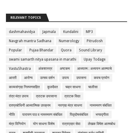
RELEVANT TOPICS
dashmahavidya
Japmala
Kundalini
MP3
Navgrah mantra Sadhana
Numerology
Pitrudosh
Popular
Pujaa Bhandar
Quora
Sound Library
swami samarth nitya upasana in marathi
Upay Todage
VastuShastra
अंकशास्त्र
अष्टकम
आध्यात्म : अध्ययन आत्म्याचे
आरती
आरोग्य
उत्सव दर्शन
उपाय
उपासना
कवच प्रयोग
काव्यसंग्रह निरुपणसहित
कुलदैवत
चक्र साधना
चालीसा
तंत्र मंत्र उपाय
त्राटक उपासाना
त्राटक विद्या
दत्तप्रबोधिनी आध्यात्मिक उपक्रम
नवग्रह मंत्र साधना
नामस्मरण संबंधित
नीति
पारायण पाठ व नामस्मरण संबंधित
पितृदोषसंबंधित
भगवद्गीता
मंत्र विनियोग
योग साधना विशेष
रात्रप्रहर सेवा
लेखक विषेश आत्मबोध