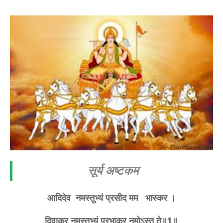
सूर्य अष्टकम
आदिदेव नमस्तुभ्यं प्रसीद मम भास्कर ।
दिवाकर नमस्तुभ्यं प्रभाकर नमोऽस्तु ते॥1॥