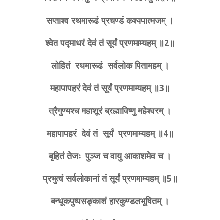
सप्ताश्व रथमारूढं प्रचण्डं कश्यपात्मजम् ।
श्वेत पद्माधरं देवं तं सूर्यं प्रणमाम्यहम् ॥2॥
लोहितं रथमारूढं सर्वलोक पितामहम् ।
महापापहरं देवं तं सूर्यं प्रणमाम्यहम् ॥3॥
त्रैगुण्यश्च महाशूरं ब्रह्माविष्णु महेश्वरम् ।
महापापहरं देवं तं सूर्यं प्रणमाम्यहम् ॥4॥
बृहितं तेजः पुञ्ज च वायु आकाशमेव च ।
प्रभुत्वं सर्वलोकानां तं सूर्यं प्रणमाम्यहम् ॥5॥
बन्धूकपुष्पसङ्काशं हारकुण्डलभूषितम् ।