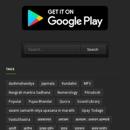
Search
TAGS
dashmahavidya
Japmala
Kundalini
MP3
Navgrah mantra Sadhana
Numerology
Pitrudosh
Popular
Pujaa Bhandar
Quora
Sound Library
swami samarth nitya upasana in marathi
Upay Todage
VastuShastra
अंकशास्त्र
अष्टकम
आध्यात्म : अध्ययन आत्म्याचे
आरती
आरोग्य
उत्सव दर्शन
उपाय
उपासना
कवच प्रयोग