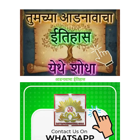
आडनावाचा ईतिहास