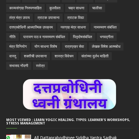
काव्यसंग्रह निरुपणसहित
कुलदैवत
चक्र साधना
चालीसा
तंत्र मंत्र उपाय
त्राटक उपासाना
त्राटक विद्या
दत्तप्रबोधिनी आध्यात्मिक उपक्रम
नवग्रह मंत्र साधना
नामस्मरण संबंधित
नीति
पारायण पाठ व नामस्मरण संबंधित
पितृदोषसंबंधित
भगवद्गीता
मंत्र विनियोग
योग साधना विशेष
रात्रप्रहर सेवा
लेखक विषेश आत्मबोध
वास्तु
शक्तीची उपासाना
शास्त्र विवेचन
संतांच्या दुर्लभ माहिती
सभासद नोंदणी
स्तोत्र
MOST VIEWED : LEARN YOGIC HEALING. TYPES: LEARNER'S WORKSHOPS,
STRESS MANAGEMENT
All Dattaprabodhinee Siddha Yantra Sadhak