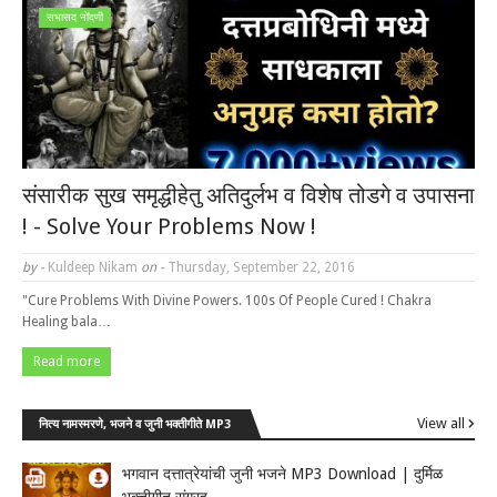
सभासद नोंदणी
संसारीक सुख समृद्धीहेतु अतिदुर्लभ व विशेष तोडगे व उपासना
! - Solve Your Problems Now !
by -
Kuldeep Nikam
on -
Thursday, September 22, 2016
"Cure Problems With Divine Powers. 100s Of People Cured ! Chakra
Healing bala…
Read more
View all
नित्य नामस्मरणे, भजने व जुनी भक्तीगीते MP3
भगवान दत्तात्रेयांची जुनी भजने MP3 Download | दुर्मिळ
भक्तीगीत संग्रह