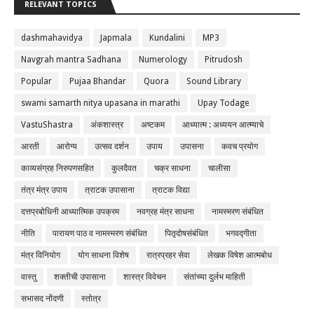
RELEVANT TOPICS
dashmahavidya
Japmala
Kundalini
MP3
Navgrah mantra Sadhana
Numerology
Pitrudosh
Popular
Pujaa Bhandar
Quora
Sound Library
swami samarth nitya upasana in marathi
Upay Todage
VastuShastra
अंकशास्त्र
अष्टकम
आध्यात्म : अध्ययन आत्म्याचे
आरती
आरोग्य
उत्सव दर्शन
उपाय
उपासना
कवच प्रयोग
काव्यसंग्रह निरुपणसहित
कुलदैवत
चक्र साधना
चालीसा
तंत्र मंत्र उपाय
त्राटक उपासाना
त्राटक विद्या
दत्तप्रबोधिनी आध्यात्मिक उपक्रम
नवग्रह मंत्र साधना
नामस्मरण संबंधित
नीति
पारायण पाठ व नामस्मरण संबंधित
पितृदोषसंबंधित
भगवद्गीता
मंत्र विनियोग
योग साधना विशेष
रात्रप्रहर सेवा
लेखक विषेश आत्मबोध
वास्तु
शक्तीची उपासाना
शास्त्र विवेचन
संतांच्या दुर्लभ माहिती
सभासद नोंदणी
स्तोत्र