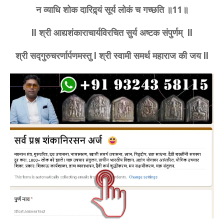
न व्याधि शोक दारिद्र्यं सूर्य लोकं च गच्छति ॥11॥
ll श्री आद्यशंकाराचार्यविरचित सुर्य अष्टक संपुर्णम् ll
श्री सद्गुरुचरर्णार्पणमस्तु l श्री स्वामी समर्थ महाराज की जय ll