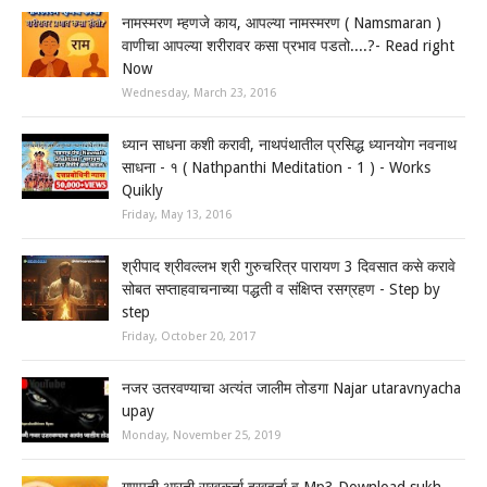
नामस्मरण म्हणजे काय, आपल्या नामस्मरण ( Namsmaran )
वाणीचा आपल्या शरीरावर कसा प्रभाव पडतो....?- Read right
Now
Wednesday, March 23, 2016
ध्यान साधना कशी करावी, नाथपंथातील प्रसिद्ध ध्यानयोग नवनाथ
साधना - १ ( Nathpanthi Meditation - 1 ) - Works
Quikly
Friday, May 13, 2016
श्रीपाद श्रीवल्लभ श्री गुरुचरित्र पारायण 3 दिवसात कसे करावे
सोबत सप्ताहवाचनाच्या पद्धती व संक्षिप्त रसग्रहण - Step by
step
Friday, October 20, 2017
नजर उतरवण्याचा अत्यंत जालीम तोडगा Najar utaravnyacha
upay
Monday, November 25, 2019
गणपती आरती सुखकर्ता दुखहर्ता व Mp3 Download sukh