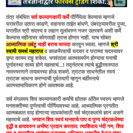
तंत्र संंबंधित
सर्व कल्याणकारी कर्मे
पौर्णिमेला केल्यास म्हणजे
घरावरील उतारा काढणे, वाहनास ताईत बांधणे, उंबरठ्यावरील पुजा,
घरातील स्री सदस्य व लहान मुलांवरुन नजर उतरवणे अशी कर्मे
केल्यास महीनाभर कोणताही त्रास होणार नाही. याच सोबत
आध्यात्मिक उबंटु
चाही बराच फायदा
करवुन घ्यावा. म्हणजे
श्री
स्वामी समर्थ महाराज
व काळभैरवाची घरावर व घराच्या सदस्यावर
कृपा कायम राहु शकेल. भगवंताला आत्मसमर्पण होण्यास मनाची
पूर्णावस्था साध्य होणे महत्वाचं...! तद्नंतरच त्याचे बुद्धीस्वरुपात
नामस्मरणाने लयावस्था होऊ शकते. त्राटक साधनेतील स्वयं
त्राटक साधना करण्याची पुर्वतयारी म्हणुन बर्हीमनाचे
आत्मसामायिकरण होणे आवश्यक आहे.
सर्व मंगलमय शिव कल्याणकारी कर्मांचे द्योतक अंतिम स्वरुप म्हणजे
मनशक्तीच्या पुर्णत्वाची पौर्णिमावस्था आहे. आध्यात्मिक प्रगतीत
आत्मबळात वाढ होणाऱ्या साधकांसाठी सर्व चंद्रकलांचे ज्ञान असणे
महत्वाचे आहे.
भगवान शिव स्वयं मानवाचे पाप व पुण्य चंद्रकलेच्या
वृद्धी व क्षयावरुन अभीष्ट प्रदान करतात. त्याशिवाय नंदी गण, शिव