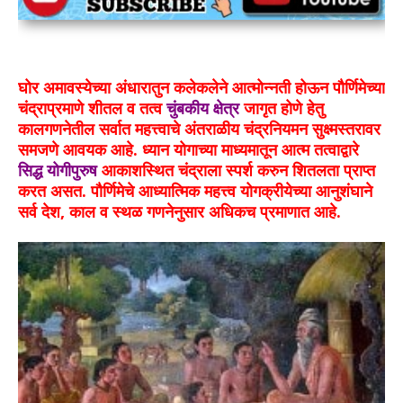
घोर अमावस्येच्या अंधारातुन कलेकलेने आत्मोन्नती होऊन पौर्णिमेच्या
चंद्राप्रमाणे शीतल व तत्व
चुंबकीय क्षेत्र
जागृत होणे हेतु
कालगणनेतील सर्वात महत्त्वाचे अंतराळीय चंद्रनियमन सुक्ष्मस्तरावर
समजणे आवयक आहे. ध्यान योगाच्या माध्यमातून आत्म तत्वाद्वारे
सिद्ध योगीपुरुष
आकाशस्थित चंद्राला स्पर्श करुन शितलता प्राप्त
करत असत. पौर्णिमेचे आध्यात्मिक महत्त्व योगक्रीयेच्या आनुशंघाने
सर्व देश, काल व स्थळ गणनेनुसार अधिकच प्रमाणात आहे.