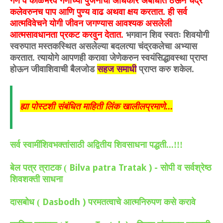
गण व काळभैरव गणांच्या पुजनाचा अधिकार अबाधीत ठेऊन चंद्र
कलेवरुनच पाप आणि पुण्य वाढ अथवा क्षय करतात. ही सर्व
आत्मविवेचने योगी जीवन जगण्यास आवश्यक असलेली
आत्मसावधानता प्रकट करवुन देतात.
भगवान शिव स्वतः शिवयोगी
स्वरुपात मस्तकस्थित असलेल्या बदलत्या चंद्रकलेचा अभ्यास
करतात. त्यायोगे आपणही करावा जेणेकरुन स्वयंसिद्धावस्था प्राप्त
होऊन जीवाशिवाची बैलजोड
सहज समाधी
प्राप्त करु शकेल.
ह्या पोस्टशी संबंधित माहिती लिंक खालीलप्रमाणे...
सर्व स्वामींशिवभक्तांसाठी अद्वितीय शिवसाधना पद्धती...!!!
Bilva patra Tratak ) -
बेल पत्र त्राटक (
सोपी व सर्वश्रेष्ठ
शिवशक्ती साधना
Dasbodh )
दासबोध (
परमतत्वाचे आत्मनिरुपण कसे करावे