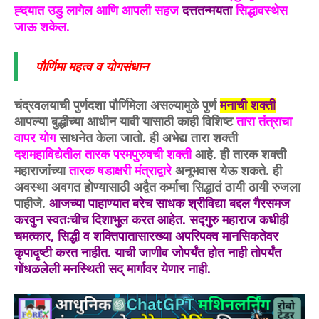
ह्दयात उडु लागेल आणि आपली सहज
दत्ततन्मयता
सिद्धावस्थेस
जाऊ शकेल.
पौर्णिमा महत्व व
योगसंधान
चंद्रवलयाची पुर्णदशा पौर्णिमेला असल्यामुळे पुर्ण
मनाची शक्ती
आपल्या बुद्धीच्या आधीन यावी यासाठी काही विशिष्ट
तारा तंत्राचा
वापर योग
साधनेत केला जातो. ही अभेद्य तारा शक्ती
दशमहाविद्येतील तारक परमपुरुषची शक्ती
आहे. ही तारक शक्ती
महाराजांच्या
तारक षडाक्षरी मंत्राद्वारे
अनूभवास येऊ शकते. ही
अवस्था अवगत होण्यासाठी अद्वैत कर्माचा सिद्धातं ठायी ठायी रुजला
पाहीजे.
आजच्या पाहाण्यात बरेच साधक श्रीविद्या बद्दल गैरसमज
करवुन स्वतःचीच दिशाभुल करत आहेत. सद्गुरु महाराज कधीही
चमत्कार, सिद्धी व शक्तिपातासारख्या अपरिपक्व मानसिकतेवर
कृपादृष्टी करत नाहीत. याची जाणीव जोपर्यंत होत नाही तोपर्यंत
गोंधळलेली मनस्थिती सद् मार्गावर येणार नाही.