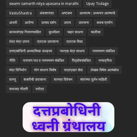
swami samarth nitya upasana in marathi
Upay Todage
VastuShastra
अंकशास्त्र
अष्टकम
आध्यात्म : अध्ययन आत्म्याचे
आरती
आरोग्य
उत्सव दर्शन
उपाय
उपासना
कवच प्रयोग
काव्यसंग्रह निरुपणसहित
कुलदैवत
चक्र साधना
चालीसा
तंत्र मंत्र उपाय
त्राटक उपासाना
त्राटक विद्या
दत्तप्रबोधिनी आध्यात्मिक उपक्रम
नवग्रह मंत्र साधना
नामस्मरण संबंधित
नीति
पारायण पाठ व नामस्मरण संबंधित
पितृदोषसंबंधित
भगवद्गीता
मंत्र विनियोग
योग साधना विशेष
रात्रप्रहर सेवा
लेखक विषेश आत्मबोध
वास्तु
शक्तीची उपासाना
शास्त्र विवेचन
संतांच्या दुर्लभ माहिती
सभासद नोंदणी
स्तोत्र