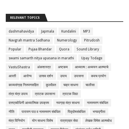
RELEVANT TOPICS
dashmahavidya
Japmala
Kundalini
MP3
Navgrah mantra Sadhana
Numerology
Pitrudosh
Popular
Pujaa Bhandar
Quora
Sound Library
swami samarth nitya upasana in marathi
Upay Todage
VastuShastra
अंकशास्त्र
अष्टकम
आध्यात्म : अध्ययन आत्म्याचे
आरती
आरोग्य
उत्सव दर्शन
उपाय
उपासना
कवच प्रयोग
काव्यसंग्रह निरुपणसहित
कुलदैवत
चक्र साधना
चालीसा
तंत्र मंत्र उपाय
त्राटक उपासाना
त्राटक विद्या
दत्तप्रबोधिनी आध्यात्मिक उपक्रम
नवग्रह मंत्र साधना
नामस्मरण संबंधित
नीति
पारायण पाठ व नामस्मरण संबंधित
पितृदोषसंबंधित
भगवद्गीता
मंत्र विनियोग
योग साधना विशेष
रात्रप्रहर सेवा
लेखक विषेश आत्मबोध