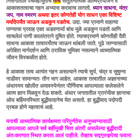
निसर्गातील पंचमहाभुतांचे
तत्व
संतुलनात्मक आत्मप्रयोजन व
आकाशतत्वाचा गहन अभ्यास करावाच लागतो.
ध्यान साधना
,
मंत्र
जप
,
नाम स्मरण
अथवा इतर कोणतेही योग साधन एका विशिष्ट
मर्यादेपर्यंत जाऊन अडकुन पडतेच.
उदा. ज्या प्रमाणे वाहत्या
पाण्याचा प्रवाह एका अडवणार्या बांध मुळे अडकुन पडतो आणि
साचलेलं पाणी कालांतराने दुषित होते. त्याचप्रमाणे कोणतीही दैवी
साधना आकाश तत्वापर्यंतच जाऊन थांबली जाते. पुढे जाण्यासाठी
अपेक्षित मार्गदर्शन आणि ठराविक भुमिका नसल्याने आध्यात्मिक
जीवन विस्कळीत होते.
हे आकाश तत्व अत्यंत गहन असल्याने त्याचे सुर्य, चंद्र व सुषुम्ना
नाडीवर सामान्यतः तीन भाग आहेत. आकाश तत्वातील अज्ञानाच्या
अंधारमय खोलीत अमावस्येनंतर पौर्णिमाच आपल्याला कलेकलेने
आत्म ज्ञान मिळवुन देऊ शकते. अंधार जगतातील प्रारंभीक ज्ञानाचा
ओघ बर्हिमनस्थित बुद्धीवादानेच येत असतो. हा बुद्धीवाद पदोपदी
प्रबळ होणे महत्वाचं आहे.
मनाची आध्यात्मिक कार्यक्षमता परिपुर्णतेस अनुभवण्यासाठी
आपल्याला आपले सर्व बर्हीमुखी चित्त अंतरी असलेल्या बुद्धीवादी
अंतःकरणात स्थित करता आलं पाहीजे. तेव्हाच सद्गुरुकृपेचा फवारा