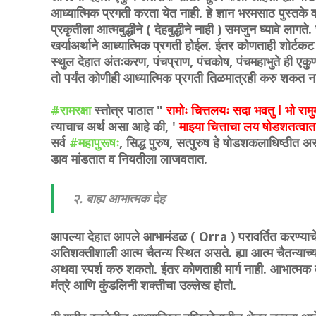
आध्यात्मिक प्रगती करता येत नाही. हे ज्ञान भरमसाठ पुस्तके 
प्रकृतीला आत्मबुद्धीने ( देहबुद्धीने नाही ) समजुन घ्यावे लागत
खर्याअर्थाने आध्यात्मिक प्रगती होईल. ईतर कोणताही शोर्ट
स्थुल देहात अंतःकरण, पंचप्राण, पंचकोष, पंचमहाभुते ही एकुण 
तो पर्यंत कोणीही आध्यात्मिक प्रगती तिळमात्रही करु शकत न
#रामरक्षा
स्तोत्र पाठात "
रामोः चित्तलयः सदा भवतु l भो रामुम
त्याचाच अर्थ असा आहे की, '
माझ्या चित्ताचा लय षोडशतत्वात
सर्व
#महापुरूषः
, सिद्ध पुरुष, सत्पुरुष हे षोडशकलाधिष्ठीत असत
डाव मांडतात व नियतीला लाजवतात.
२. बाह्य आभात्मक देह
आपल्या देहात आपले
आभामंडळ ( Orra ) परावर्तित करण्याचे म
अतिशक्तीशाली आत्म चैतन्य स्थित असते. ह्या आत्म चैतन्या
अथवा स्पर्श करु शकतो. ईतर कोणताही मार्ग नाही. आभात्मक द
मंत्रे आणि
कुंडलिनी शक्तीचा उल्लेख होतो.