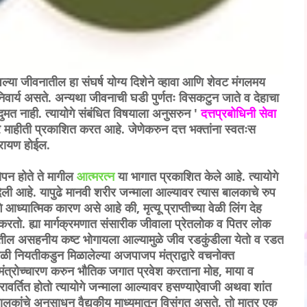
्या जीवनातील हा संघर्ष योग्य दिशेने व्हावा आणि शेवट मंगलमय
निवार्य असते. अन्यथा जीवनाची घडी पुर्णतः विसकटुन जाते व देहाचा
दुमत नाही. त्यायोगे संबंधित विषयाला अनुसरुन '
दत्तप्रबोधिनी सेवा
ावर माहीती प्रकाशित करत आहे. जेणेकरुन दत्त भक्तांना स्वतःस
परायण होईल.
ोपन होते ते मागील
आत्मरत्न
या भागात प्रकाशित केले आहे. त्यायोगे
ी दिली आहे. यापुढे मानवी शरीर जन्माला आल्यावर त्यास बालकाचे रुप
आध्यात्मिक कारण असे आहे की, मृत्यू प्राप्तीच्या वेळी लिंग देह
 करतो. ह्या मार्गक्रमणात संसारीक जीवाला प्रेतलोक व पितर लोक
ार्गातील असहनीय कष्ट भोगायला आल्यामुळे जीव रडकुंडीला येतो व रडत
यावेळी नियतीकडुन मिळालेल्या अजपाजप मंत्राद्वारे वचनोक्त
ंत्रोच्चारण करुन भौतिक जगात प्रवेश करताना मोह, माया व
परावर्तित होतो त्यायोगे जन्माला आल्यावर हसण्याऐवाजी अथवा शांत
 बालकांचे अनुसाधन वैद्यकीय माध्यमातून विसंगत असते. तो मात्र एक