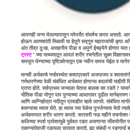
आपणही जन्म घेतल्यापासुन मरेपर्यंत संघर्षच करत असतो. आपल
होऊन आत्मशांती मिळावी या हेतुने सद्गुरु महाराजांची कृपा अ
अंत तीव्र दुःख, असहनीय पीडा व अपुर्ण ईच्छ्येने होणार यात 
ट्रस्ट
' च्या माध्यमातून आपलं शरीर रचनेतील सुक्ष्म विज्ञान
समजुन घेण्याच्या दृष्टिकोनातून एक नवीन समज येईल व मार्ग
मानवी अर्भकाचे गर्भावस्थेत कशाप्रकारे अजपाजप व श्वाससंग
गर्भधारणेच्या वेळी संबंधित अर्भकात होणाऱ्या बदलांची माहीत
प्राप्त होते. सर्वप्रथम जन्माला येतास बालक का रडते ? यामागे 
भौतिक पीडा भोगुन पाप पुण्याच्या आधारावर पुढील मार्गक्रमण
आणि आग्निहोत्रा नदीतुन प्रवाहीत व्हावे लागते. संंबंधित म
बसण्याचा ध्यास घेते. हा ध्यास ज्या वेळेस पुनर्जन्मास येतो त्
अर्भकरुपात शरीर धारण करतो. सरासरी नऊ महीने वचनोक्त म
कलिच्या स्पर्श प्रवेशामुळे पुर्ववत रडत असणाऱ्या जीवयोनीत 
राहाण्याऐवाजी रडायला सुरवात करतो. ह्या संबंधी न रडणार्या