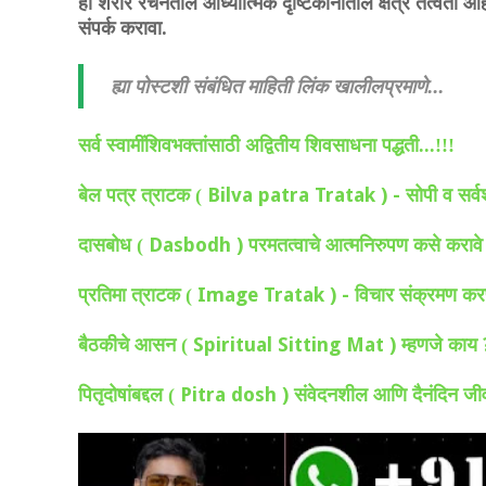
ही शरीर रचनेतील आध्यात्मिक दृष्टिकोनातील क्षेत्र तत्वता आ
संपर्क करावा.
ह्या पोस्टशी संबंधित माहिती लिंक खालीलप्रमाणे...
सर्व स्वामींशिवभक्तांसाठी अद्वितीय शिवसाधना पद्धती...!!!
Bilva patra Tratak ) -
बेल पत्र त्राटक (
सोपी व सर्व
Dasbodh )
दासबोध (
परमतत्वाचे आत्मनिरुपण कसे करावे
Image Tratak ) -
प्रतिमा त्राटक (
विचार संक्रमण करणा
Spiritual Sitting Mat )
बैठकीचे आसन (
म्हणजे काय
Pitra dosh )
पितृदोषांबद्दल (
संवेदनशील आणि दैनंदिन जीवना