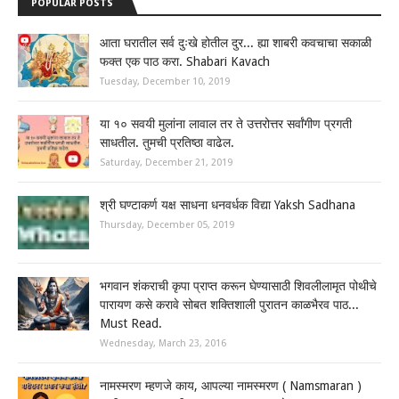
POPULAR POSTS
आता घरातील सर्व दुःखे होतील दुर... ह्या शाबरी कवचाचा सकाळी
फक्त एक पाठ करा. Shabari Kavach
Tuesday, December 10, 2019
या १० सवयी मुलांना लावाल तर ते उत्तरोत्तर सर्वांगीण प्रगती
साधतील. तुमची प्रतिष्ठा वाढेल.
Saturday, December 21, 2019
श्री घण्टाकर्ण यक्ष साधना धनवर्धक विद्या Yaksh Sadhana
Thursday, December 05, 2019
भगवान शंकराची कृपा प्राप्त करून घेण्यासाठी शिवलीलामृत पोथीचे
पारायण कसे करावे सोबत शक्तिशाली पुरातन काळभैरव पाठ...
Must Read.
Wednesday, March 23, 2016
नामस्मरण म्हणजे काय, आपल्या नामस्मरण ( Namsmaran )