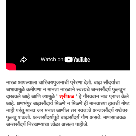
नारळ आपल्याला चारित्र्यपुजनाची प्रेरणा देतो. बाह्य सौंदर्याचा
अभावामुळे कमीपणा न मानता नारळाने स्वतःचे अन्तसौंदर्य फुलवुन
दाखवले आहे आणि त्यामुळे '
श्रीफळ
' हे गौरववान नाव प्राप्त केले
आहे. क्षणभंगुर बाह्यसौंदार्य मिळणे न मिळणे ही मानवाच्या हातची गोष्ट
नाही परंतु मानव जर मनात आणील तर स्वतःचे अन्तःसौंदर्य यथेच्छ
फुलवु शकतो. अन्तसौंदर्यापुढे बाह्यसौंदर्य गौण असते. माणसाजवळ
अन्तसौंदर्य निरखण्याचा डोळा असला पाहीजे.