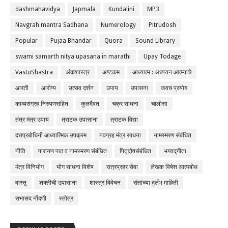
dashmahavidya
Japmala
Kundalini
MP3
Navgrah mantra Sadhana
Numerology
Pitrudosh
Popular
Pujaa Bhandar
Quora
Sound Library
swami samarth nitya upasana in marathi
Upay Todage
VastuShastra
अंकशास्त्र
अष्टकम
आध्यात्म : अध्ययन आत्म्याचे
आरती
आरोग्य
उत्सव दर्शन
उपाय
उपासना
कवच प्रयोग
काव्यसंग्रह निरुपणसहित
कुलदैवत
चक्र साधना
चालीसा
तंत्र मंत्र उपाय
त्राटक उपासाना
त्राटक विद्या
दत्तप्रबोधिनी आध्यात्मिक उपक्रम
नवग्रह मंत्र साधना
नामस्मरण संबंधित
नीति
पारायण पाठ व नामस्मरण संबंधित
पितृदोषसंबंधित
भगवद्गीता
मंत्र विनियोग
योग साधना विशेष
रात्रप्रहर सेवा
लेखक विषेश आत्मबोध
वास्तु
शक्तीची उपासाना
शास्त्र विवेचन
संतांच्या दुर्लभ माहिती
सभासद नोंदणी
स्तोत्र