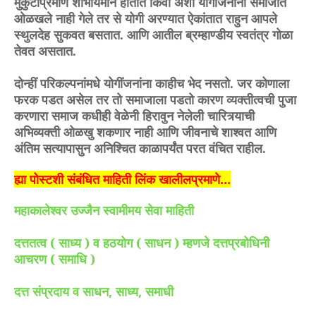
मुकुटाप्रमाणे शोभायमान होतात किंवा अशा योगीजनांना समाजात
ओळखले नाही गेले तर से योगी अरण्यात ऐकांतात राहुन आपले
स्थुलदेह सुकवत बसतात. आणि आतील ब्रम्हाण्डीय स्वतंत्र गोळा
तेवत असतात.
दोन्हीं परिकल्पनांमधे योगींजनांना काहीच भेद नसतो. जर कोणाला
फरक पडत असेल तर तो समाजाला पडतो कारण व्यक्तीत्वची पुजा
करणारा समाज कधीही वेळेनी हिरावुन नेलेली चारित्र्याची
अभिव्यक्ती ओळखु शकणार नाही आणि जीवनाचे शाश्वत आणि
अंतिम सत्यापासुन अनिश्चित काळापर्यंत परत वंचित राहील.
ह्या पोस्टशी संबंधित माहिती लिंक खालीलप्रमाणे...
महाकालेश्वर उज्जैन स्वामीमय सेवा माहिती
दत्ततत्व ( साध्य ) व हठयोग ( साधन ) म्हणजे दत्तप्रबोधिनी
आचरण ( समाधि )
दत्त संप्रदाय व साधन
साध्य
समाधी
,
,