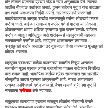
बोर तोंडात घालताच प्रथम गोड व नरम अनुभवाला येते. त्याच्या
आतील बीजवळ कठोरता असते. दुर्जन बाहेरुन मृदु व गोड वाटतात
पण त्यांचे अंतःकरण निर्दयी असते. नाराळाप्रमाणे सज्जनही
बाह्यदेखाव्याचा आग्रह राखीत नसल्यामुळे त्यांना ओळखणे फारच
कठीण जाते. बाहेरुन सामान्य व कठोर वर्तनी वाटणाऱ्या लोकांना
ओळखण्यात आपण अधिक प्रमाणात चुक करुन बसतो. बाहेरुन
कठोर व आतुन अतिमृदुल असे श्रीफळ हे महापुरुषाची महानता
समजावणारे प्रतीक आहे. महापुरुष आत्मशासन करण्यात
वज्राहुनही कठोर असातात तर दुसऱ्याला शिक्षा करण्यात फुलाहुनही
कोमल असतात.
महापुरुष स्वतःच्या कर्तव्य पालनाच्या बाबतीत निष्ठुर असतात.
भावनांचा मृदुल प्रवाह त्यांना कर्तव्यांच्या पाऊल वाटेवरुन विचलित
करु शकत नाही. भावनेपेक्षा कर्तव्य श्रेष्ठ समजणारा राम भारतीय
संस्कृतीत आदर्श पुरुषात अग्रस्थानी आहे. नारळ आपल्याला
उत्कृष्ठ मनोवैभवाचे दर्शन करवतो. वैभव म्हणजे श्री; ह्या दृष्टीने
नारळाला
श्रीफळ
असे म्हणतात.
समुद्राचा खारटपणा ह्दयात साठवुन लोकांना गोडपाणी देणारे
श्रीफळ आपल्याला बहुमोल आध्यात्मिक संदेश देते. संसारीक