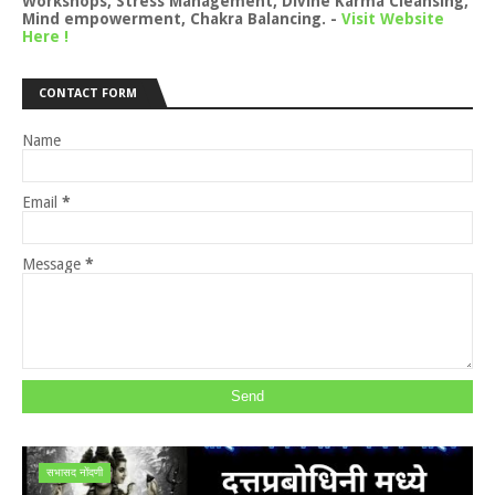
Workshops, Stress Management, Divine Karma Cleansing,
Mind empowerment, Chakra Balancing.
-
Visit Website
Here !
CONTACT FORM
Name
Email
*
Message
*
सभासद नोंदणी