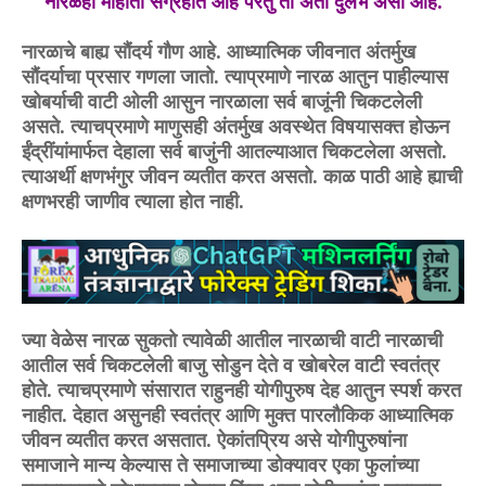
नारळही माहीती संग्रहात आहे परंतु तो अती दुर्लभ असा आहे.
नारळाचे बाह्य सौंदर्य गौण आहे. आध्यात्मिक जीवनात अंतर्मुख
सौंदर्याचा प्रसार गणला जातो. त्याप्रमाणे नारळ आतुन पाहील्यास
खोबर्याची वाटी ओली आसुन नारळाला सर्व बाजूंनी चिकटलेली
असते. त्याचप्रमाणे माणुसही अंतर्मुख अवस्थेत विषयासक्त होऊन
ईंद्रींयांमार्फत देहाला सर्व बाजुंनी आतल्याआत चिकटलेला असतो.
त्याअर्थी क्षणभंगुर जीवन व्यतीत करत असतो. काळ पाठी आहे ह्याची
क्षणभरही जाणीव त्याला होत नाही.
ज्या वेळेस नारळ सुकतो त्यावेळी आतील नारळाची वाटी नारळाची
आतील सर्व चिकटलेली बाजु सोडुन देते व खोबरेल वाटी स्वतंत्र
होते. त्याचप्रमाणे संसारात राहुनही योगीपुरुष देह आतुन स्पर्श करत
नाहीत. देहात असुनही स्वतंत्र आणि मुक्त पारलौकिक आध्यात्मिक
जीवन व्यतीत करत असतात. ऐकांतप्रिय असे योगीपुरुषांना
समाजाने मान्य केल्यास ते समाजाच्या डोक्यावर एका फुलांच्या