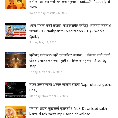
वाणीचा आपल्या शरीरावर कसा प्रभाव पडतो....?- Read right
Now
Wednesday, March 23, 2016
ध्यान साधना कशी करावी, नाथपंथातील प्रसिद्ध ध्यानयोग नवनाथ
साधना - १ ( Nathpanthi Meditation - 1 ) - Works
Quikly
Friday, May 13, 2016
श्रीपाद श्रीवल्लभ श्री गुरुचरित्र पारायण 3 दिवसात कसे करावे
सोबत सप्ताहवाचनाच्या पद्धती व संक्षिप्त रसग्रहण - Step by
step
Friday, October 20, 2017
नजर उतरवण्याचा अत्यंत जालीम तोडगा Najar utaravnyacha
upay
Monday, November 25, 2019
गणपती आरती सुखकर्ता दुखहर्ता व Mp3 Download sukh
karta dukh harta mp3 song download