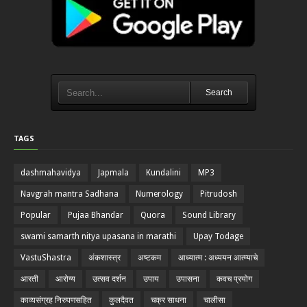
Search
TAGS
dashmahavidya
Japmala
Kundalini
MP3
Navgrah mantra Sadhana
Numerology
Pitrudosh
Popular
Pujaa Bhandar
Quora
Sound Library
swami samarth nitya upasana in marathi
Upay Todage
VastuShastra
अंकशास्त्र
अष्टकम
आध्यात्म : अध्ययन आत्म्याचे
आरती
आरोग्य
उत्सव दर्शन
उपाय
उपासना
कवच प्रयोग
काव्यसंग्रह निरुपणसहित
कुलदैवत
चक्र साधना
चालीसा