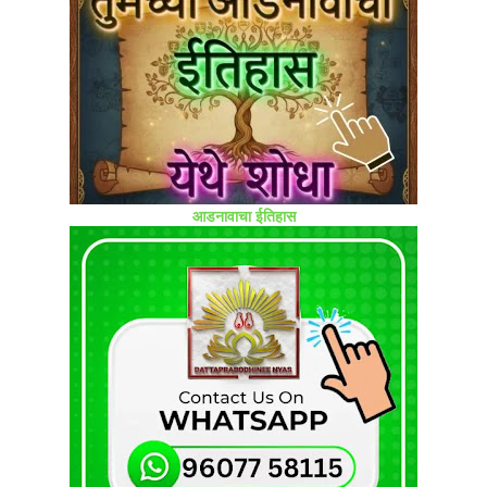
आडनावाचा ईतिहास