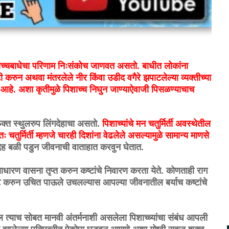
ी पिशाच्चबाधेचा परिणाम निःसंकोच जाणवत असतो. बाधीत लोकांना
टी करुन अथवा मंतरलेले नीर किंवा उडीद वगैरे झपाटलेल्या व्यक्तीच्या
क आहे. अशा कृतीमुळे पिशाच्च निघुन जाण्याऐवाजी पिसळण्याचाच
क्त स्थुलरुप लिंगदेहाचा असतो.
पिशाच्यांचे मन चतुर्मिर्ती अवस्थेतील
चतुर्मिर्ती म्हणजे चारही दिशांना वेढलेले असल्यामुळे सामान्य माणसे
 बळी पडुन जीवनाची वाताहात करवुन घेतात.
साधारण वासना तृप्त करुन कष्टांचे निवारण करता येते. कोणताही राग
 नष्ट करुन उचित पाऊले उचलल्यास आपल्या जीवनातील बर्याच कष्टांचे
ील त्याच सोबत मानवी अंतर्मनाशी असलेला पिशाच्च्यांचा संबंध आपली