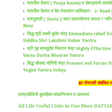
घरातील देवारा ( Pooja Room) व उंबरठ्याचे आध्या
घरातील देवघर व देव पंचायतन आधिष्ठान - २- Re
वास्तुसाठी ( Vastu } काय उपाययोजना कराल ? नवीन व
Now
सिद्ध श्री लक्ष्मी कुबेर यंत्र Immediate rel
Siddha Shri Lakshmi Kuber Yantra
श्री गृह वास्तुदोष निवारण यंत्र Highly Ef
Vastu Dosha Nivaran Yantra
सिद्ध चौसष्ट योगिनी यंत्र Prevent evil fo
Yogini Yantra today.
ह्या पोस्टशी संबंधित 
दत्तप्रबोधिनी कुलदैवत शंकानिरसन व उपासना
All Life Useful Links in One Place DA