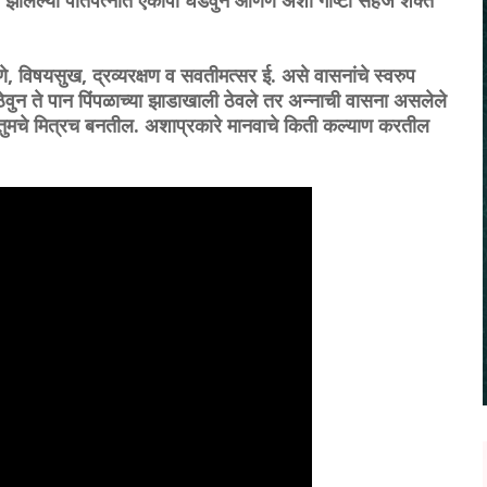
्माण झालेल्या पतिपत्नीत ऐकोपा घडवुन आणणे अशा गोष्टी सहज शक्त
णे, विषयसुख, द्रव्यरक्षण व सवतीमत्सर ई. असे वासनांचे स्वरुप
ेवुन ते पान पिंपळाच्या झाडाखाली ठेवले तर अन्नाची वासना असलेले
ते तुमचे मित्रच बनतील. अशाप्रकारे मानवाचे किती कल्याण करतील