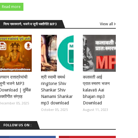
Read more
View all
नित्य नामस्मरणे, भजने व जुनी भक्तीगीते MP3
भगवान दत्तात्रेयांची
श्री स्वामी समर्थ
कलावती आई
जुनी भजने MP3
ringtone Shiv
प्रातःस्मरण भजन
Download | दुर्मिळ
Shankar Shiv
kalavati Aai
भक्तीगीत संग्रह
Namami Shankar
bhajan mp3
mp3 download
Download
December 05, 2025
October 05, 2025
August 11, 2023
FOLLOW US ON :