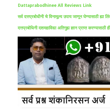
Dattaprabodhinee All Reviews Link
सर्व दत्तप्रबोधीनी चे विनामूल्य उपाय जाणून घेण्यासाठी ह्या 
दत्तप्रबोधिनी दशमहाविद्या अतिगुह्य ज्ञान प्राप्त करण्यासाठी 