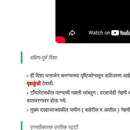
दक्षिण-पुर्व दिशा
ही दिशा धनार्जन करण्याच्या दृष्टिकोनातून अतिउत्तम आहे.
वृक्षकुंडी
ठेवावी.
टाँयलेटमधील पाण्याची गळती थांबवुन ; दरवाजेही नेहमी ब
वातावरणावर होऊ नये.
मुख्य दरवाजाजवळील जमीन ( बाहेरील व आतील ) नेहमी 
प्रगतीकारक प्रतिक पट्टी