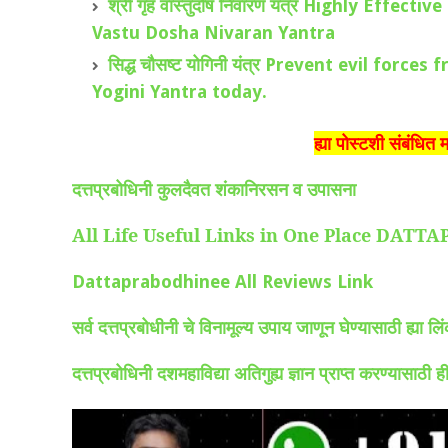
श्री गृह वास्तुदोष निवारण यंत्र Highly Ef
Vastu Dosha Nivaran Yantra
सिद्ध चौसष्ट योगिनी यंत्र Prevent evil fo
Yogini Yantra today.
ह्या पोस्टशी संबंधित 
दत्तप्रबोधिनी कुलदैवत शंकानिरसन व उपासना
All Life Useful Links in One Place DA
Dattaprabodhinee All Reviews Link
सर्व दत्तप्रबोधीनी चे विनामूल्य उपाय जाणून घेण्यासाठी ह्या 
दत्तप्रबोधिनी दशमहाविद्या अतिगुह्य ज्ञान प्राप्त करण्यासाठी 