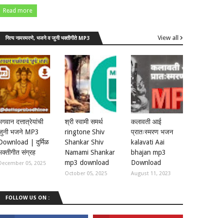
Read more
View all
नित्य नामस्मरणे, भजने व जुनी भक्तीगीते MP3
भगवान दत्तात्रेयांची
श्री स्वामी समर्थ
कलावती आई
जुनी भजने MP3
ringtone Shiv
प्रातःस्मरण भजन
Download | दुर्मिळ
Shankar Shiv
kalavati Aai
भक्तीगीत संग्रह
Namami Shankar
bhajan mp3
mp3 download
Download
December 05, 2025
October 05, 2025
August 11, 2023
FOLLOW US ON :