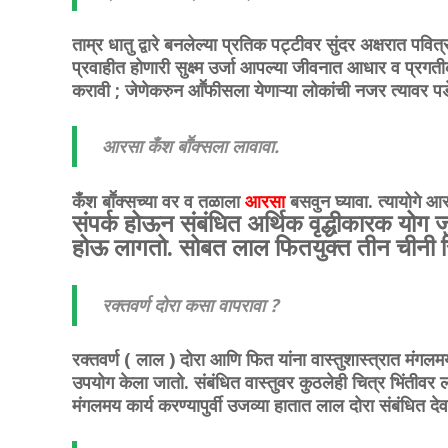
ताम्र धातु द्वारे बनलेल्या प्रतिक पट्टीवर सुंदर अक्षरात पवित
प्रवाहीत होणारी सुक्ष्म उर्जा आपल्या जीवनात आधार व प्रग
करावी ; जेणेकरुन आॕफीसला येणाऱ्या लोकांची नजर त्यावर प
आरसा कँश बाॕक्सला लावावा.
कँश बाॕक्सच्या वर व तळाला
आरसा
बसवुन घ्यावा. त्यायोगे 
संपर्क होऊन संबंधित अर्थिक वृद्धीकारक योग जुळ
होऊ लागतो. सोबत लाल फितयुक्त तीन चीनी सि
रक्तवर्ण दोरा कसा वापरावा ?
रक्तवर्ण ( लाल ) दोरा आणि फित यांना वास्तुशास्त्रात मंगलमय 
उपयोग केला जातो. संबंधित वास्तुवर कुठलेही चित्र भिंतीव
मंगलमय कार्य करण्यापुर्वी उजव्या हातात लाल दोरा संबंधित देव