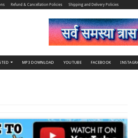
ons
Refund & Cancellation Policies
Shipping and Delivery Policies
STED
MP3 DOWNLOAD
YOUTUBE
FACEBOOK
INSTAGR