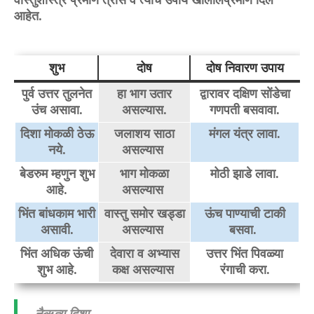
आहेत.
शुभ
दोष
दोष निवारण उपाय
पुर्व उत्तर तुलनेत
हा भाग उतार
द्वारावर दक्षिण सोंडेचा
उंच असावा.
असल्यास.
गणपती बसवावा.
दिशा मोकळी ठेऊ
जलाशय साठा
मंगल यंत्र लावा.
नये.
असल्यास
बेडरुम म्हणुन शुभ
भाग मोकळा
मोठी झाडे लावा.
आहे.
असल्यास
भिंत बांधकाम भारी
वास्तु समोर खड्डा
ऊंच पाण्याची टाकी
असावी.
असल्यास
बसवा.
भिंत अधिक ऊंची
देवारा व अभ्यास
उत्तर भिंत पिवळ्या
शुभ आहे.
कक्ष असल्यास
रंगाची करा.
नैऋत्य दिशा