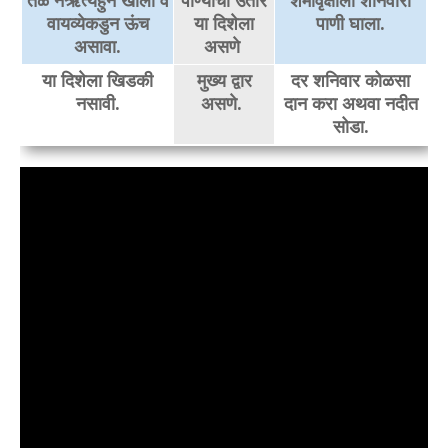
तळ नैऋत्यहुन खाली व
पाण्याचा उतार
शमीवृक्षाला शनिवारी
वायव्येकडुन ऊंच
या दिशेला
पाणी घाला.
असावा.
असणे
या दिशेला खिडकी
मुख्य द्वार
दर शनिवार कोळसा
नसावी.
असणे.
दान करा अथवा नदीत
सोडा.