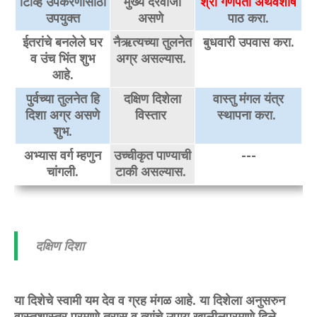
टिव्हि उपकरणांसाठी
मुख्य दरवाजा
श्री गणपती अथर्वशीर्ष
उपयुक्त
असणे
पाठ करा.
ईतरांचे बनलेले घर
नैऋत्यच्या तुलनेत
बुधवारी उपवास करा.
व उंच भिंत शुभ
अग्र असल्यास.
आहे.
पुर्वच्या तुलनेत हि
दक्षिण दिशेला
वास्तु मंगल यंत्र
दिशा अग्र असणे
विस्तार
स्थापना करा.
शुभ.
अभ्यास वर्ग म्हणुन
उच्चीकृत पाण्याची
---
चांगली.
टाकी असल्यास.
दक्षिण दिशा
या दिशेचे स्वामी यम देव व ग्रह मंगळ आहे. या दिशेला अनुसरुन
वास्तुशास्त्र प्रमाणे त्रास व त्यांचे उपाय खालीलप्रमाणे दिले