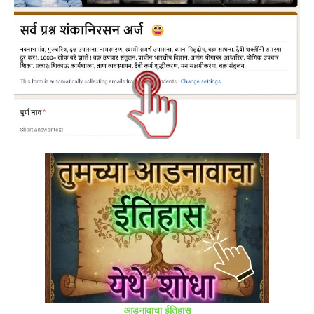
आडनावाचा ईतिहास