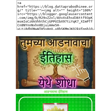
आडनावाचा ईतिहास