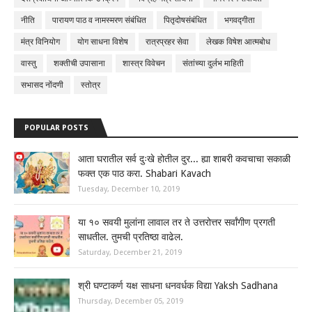
नीति
पारायण पाठ व नामस्मरण संबंधित
पितृदोषसंबंधित
भगवद्गीता
मंत्र विनियोग
योग साधना विशेष
रात्रप्रहर सेवा
लेखक विषेश आत्मबोध
वास्तु
शक्तीची उपासाना
शास्त्र विवेचन
संतांच्या दुर्लभ माहिती
सभासद नोंदणी
स्तोत्र
POPULAR POSTS
आता घरातील सर्व दुःखे होतील दुर... ह्या शाबरी कवचाचा सकाळी
फक्त एक पाठ करा. Shabari Kavach
Tuesday, December 10, 2019
या १० सवयी मुलांना लावाल तर ते उत्तरोत्तर सर्वांगीण प्रगती
साधतील. तुमची प्रतिष्ठा वाढेल.
Saturday, December 21, 2019
श्री घण्टाकर्ण यक्ष साधना धनवर्धक विद्या Yaksh Sadhana
Thursday, December 05, 2019