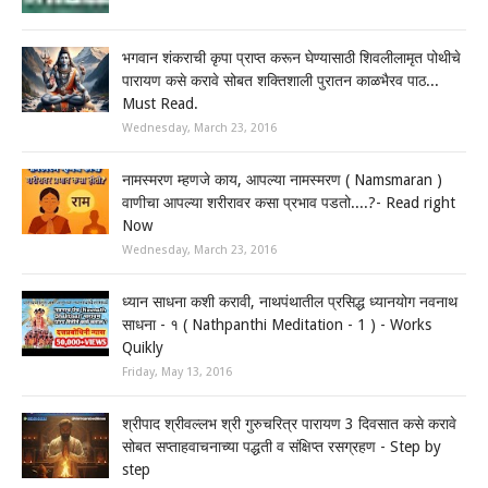
भगवान शंकराची कृपा प्राप्त करून घेण्यासाठी शिवलीलामृत पोथीचे
पारायण कसे करावे सोबत शक्तिशाली पुरातन काळभैरव पाठ...
Must Read.
Wednesday, March 23, 2016
नामस्मरण म्हणजे काय, आपल्या नामस्मरण ( Namsmaran )
वाणीचा आपल्या शरीरावर कसा प्रभाव पडतो....?- Read right
Now
Wednesday, March 23, 2016
ध्यान साधना कशी करावी, नाथपंथातील प्रसिद्ध ध्यानयोग नवनाथ
साधना - १ ( Nathpanthi Meditation - 1 ) - Works
Quikly
Friday, May 13, 2016
श्रीपाद श्रीवल्लभ श्री गुरुचरित्र पारायण 3 दिवसात कसे करावे
सोबत सप्ताहवाचनाच्या पद्धती व संक्षिप्त रसग्रहण - Step by
step