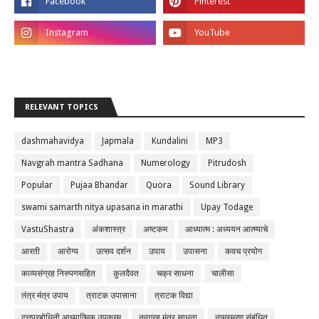
RELEVANT TOPICS
dashmahavidya
Japmala
Kundalini
MP3
Navgrah mantra Sadhana
Numerology
Pitrudosh
Popular
Pujaa Bhandar
Quora
Sound Library
swami samarth nitya upasana in marathi
Upay Todage
VastuShastra
अंकशास्त्र
अष्टकम
आध्यात्म : अध्ययन आत्म्याचे
आरती
आरोग्य
उत्सव दर्शन
उपाय
उपासना
कवच प्रयोग
काव्यसंग्रह निरुपणसहित
कुलदैवत
चक्र साधना
चालीसा
तंत्र मंत्र उपाय
त्राटक उपासाना
त्राटक विद्या
दत्तप्रबोधिनी आध्यात्मिक उपक्रम
नवग्रह मंत्र साधना
नामस्मरण संबंधित