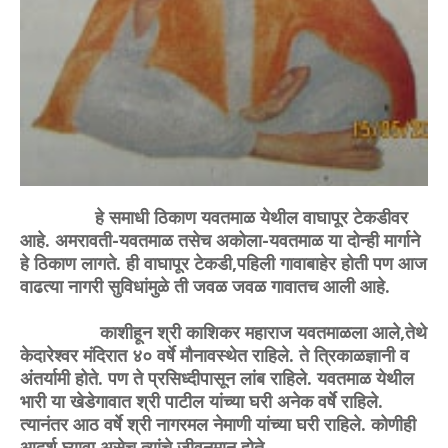
हे समाधी ठिकाण यवतमाळ येथील वाघापूर टेकडीवर
आहे. अमरावती-यवतमाळ तसेच अकोला-यवतमाळ या दोन्ही मार्गाने
हे ठिकाण लागते. ही वाघापूर टेकडी,पहिली गावाबाहेर होती पण आज
वाढत्या नागरी सुविधांमुळे ती जवळ जवळ गावातच आली आहे.
काशीहून श्री काशिकर महाराज यवतमाळला आले,तेथे
केदारेश्वर मंदिरात ४० वर्षे मौनावस्थेत राहिले. ते त्रिकाळज्ञानी व
अंतर्यामी होते. पण ते प्रसिध्दीपासून लांब राहिले. यवतमाळ येथील
भारी या खेडेगावात श्री पाटील यांच्या घरी अनेक वर्षे राहिले.
त्यानंतर आठ वर्षे श्री नागरमल नेमाणी यांच्या घरी राहिले. कोणीही
आदर्श घ्यावा असेच त्यांचे जीवनमान होते.