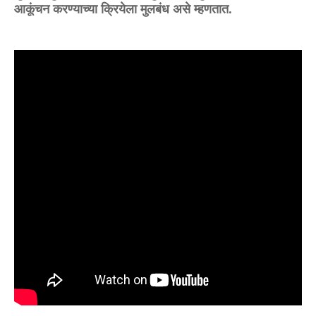
आकूंचन करण्याच्या क्रियेला मुलबंध असे म्हणतात.