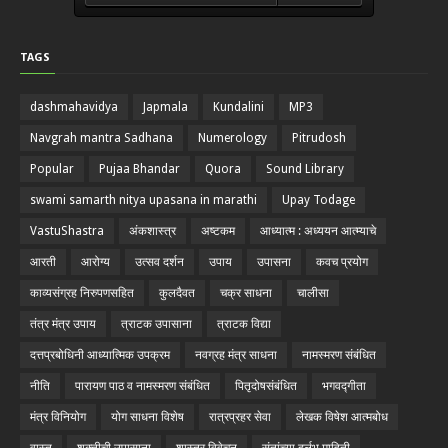
TAGS
dashmahavidya
Japmala
Kundalini
MP3
Navgrah mantra Sadhana
Numerology
Pitrudosh
Popular
Pujaa Bhandar
Quora
Sound Library
swami samarth nitya upasana in marathi
Upay Todage
VastuShastra
अंकशास्त्र
अष्टकम
आध्यात्म : अध्ययन आत्म्याचे
आरती
आरोग्य
उत्सव दर्शन
उपाय
उपासना
कवच प्रयोग
काव्यसंग्रह निरुपणसहित
कुलदैवत
चक्र साधना
चालीसा
तंत्र मंत्र उपाय
त्राटक उपासाना
त्राटक विद्या
दत्तप्रबोधिनी आध्यात्मिक उपक्रम
नवग्रह मंत्र साधना
नामस्मरण संबंधित
नीति
पारायण पाठ व नामस्मरण संबंधित
पितृदोषसंबंधित
भगवद्गीता
मंत्र विनियोग
योग साधना विशेष
रात्रप्रहर सेवा
लेखक विषेश आत्मबोध
वास्तु
शक्तीची उपासाना
शास्त्र विवेचन
संतांच्या दुर्लभ माहिती