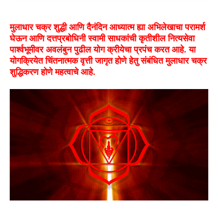
मुलाधार चक्र शुद्धी आणि दैनंदिन आध्यात्म ह्या अभिलेखाचा परामर्श
घेऊन आणि दत्तप्रबोधिनी स्वामी साधकांची कृतीशील नित्यसेवा
पार्श्वभूमीवर अवलंबुन पुढील योग क्रीयेचा प्रपंच करत आहे. या
योगक्रियेत चिंतनात्मक वृत्ती जागृत होणे हेतु संबंधित मुलाधार चक्र
शुद्धिकरण होणे महत्वाचे आहे.