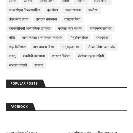
आरती
आरोग्य
उत्सव दर्शन
उपाय
उपासना
कवच प्रयोग
काव्यसंग्रह निरुपणसहित
कुलदैवत
चक्र साधना
चालीसा
तंत्र मंत्र उपाय
त्राटक उपासाना
त्राटक विद्या
दत्तप्रबोधिनी आध्यात्मिक उपक्रम
नवग्रह मंत्र साधना
नामस्मरण संबंधित
नीति
पारायण पाठ व नामस्मरण संबंधित
पितृदोषसंबंधित
भगवद्गीता
मंत्र विनियोग
योग साधना विशेष
रात्रप्रहर सेवा
लेखक विषेश आत्मबोध
वास्तु
शक्तीची उपासाना
शास्त्र विवेचन
संतांच्या दुर्लभ माहिती
सभासद नोंदणी
स्तोत्र
POPULAR POSTS
FACEBOOK
संस्था परिचय थोडक्यात...
आध्यात्मिक ऊबंटू सामुहीक नामस्मरण