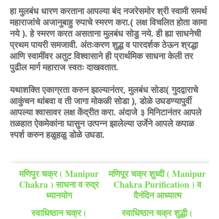
हा मुलबंध धारण करताना आपल्या बंद नजरेसमोर श्री स्वामी समर्थ
महाराजांचे अजानुबाहु रुपाचे स्मरण करा.( लक्ष विचलित होता कामा
नये ). हे स्मरण करत असताना मुलबंध सोडु नये. ही ह्या साधनेची
प्रथम पायरी समजावी. अंतःकरण शुद्ध व पारदर्शक ठेऊन श्रद्धा
आणि स्वामींवर अतुट विश्वासाने ही प्रार्थमिक साधना केली तर
पुढील मार्ग महाराज स्वतः दाखवतात.
यथाशक्ति एकाग्रता करुन झाल्यानंतर, मुलबंध सोडा( गुदद्वाराचे
आकुंचन थांबवा व ती जागा मोकळी सोडा ), डोळे उघडण्यापुर्वी
आपल्या श्वासावर लक्ष केंद्रीत करा. अंदाजे ३ मिनिटानंतर आपले
तळहात ऐकमेकांना घासुन उत्पन्न झालेल्या उर्जेने आपले कपाळ
स्पर्श करुन हळुहळु डोळे उघडा.
मणिपुर चक्र ( Manipur
मणिपूर चक्र शुध्दी ( Manipur
Chakra ) साधना व रुद्र
Chakra Purification ) व
ध्यानयोग
दैनंदिन आध्यात्म
स्वाधिष्ठान चक्र (
स्वाधिष्ठान चक्र शुद्धी (