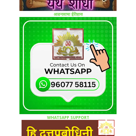
आडनावाचा ईतिहास
WHATSAPP SUPPORT