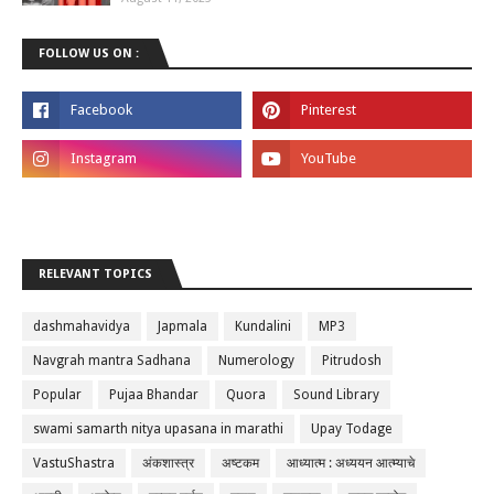
FOLLOW US ON :
RELEVANT TOPICS
dashmahavidya
Japmala
Kundalini
MP3
Navgrah mantra Sadhana
Numerology
Pitrudosh
Popular
Pujaa Bhandar
Quora
Sound Library
swami samarth nitya upasana in marathi
Upay Todage
VastuShastra
अंकशास्त्र
अष्टकम
आध्यात्म : अध्ययन आत्म्याचे