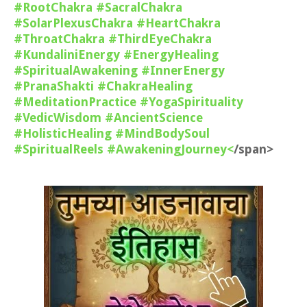
#RootChakra
#SacralChakra
#SolarPlexusChakra
#HeartChakra
#ThroatChakra
#ThirdEyeChakra
#KundaliniEnergy
#EnergyHealing
#SpiritualAwakening
#InnerEnergy
#PranaShakti
#ChakraHealing
#MeditationPractice
#YogaSpirituality
#VedicWisdom
#AncientScience
#HolisticHealing
#MindBodySoul
#SpiritualReels
#AwakeningJourney<
/span>