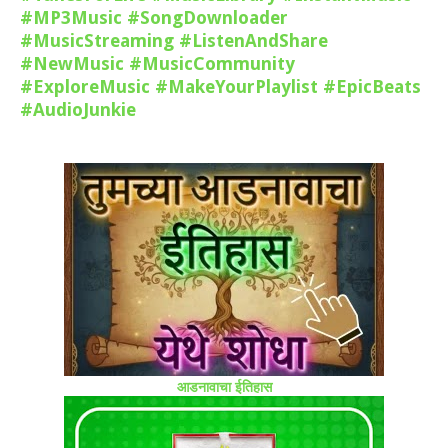
#MP3Music
#SongDownloader
#MusicStreaming
#ListenAndShare
#NewMusic
#MusicCommunity
#ExploreMusic
#MakeYourPlaylist
#EpicBeats
#AudioJunkie
आडनावाचा ईतिहास