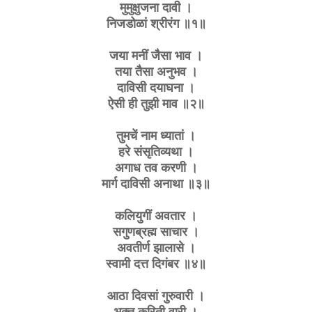
मुमुक्षुजना दावी ।
निजडोळां श्रीरंग ॥१॥
जया मनीं जैसा भाव ।
तया तैसा अनुभव ।
दाविसी दयाघना ।
ऐसी ही तुझी माव ॥२॥
तुमचें नाम ध्यातां ।
हरे संसृतिव्यथा ।
अगाध तव करणी ।
मार्ग दाविसी अनाथा ॥३॥
कलियुगीं अवतार ।
सगुणब्रह्म साचार ।
अवतीर्ण झालासे ।
स्वामी दत्त दिगंबर ॥४॥
आठा दिवसां गुरुवारी ।
भक्त करिती वारी ।