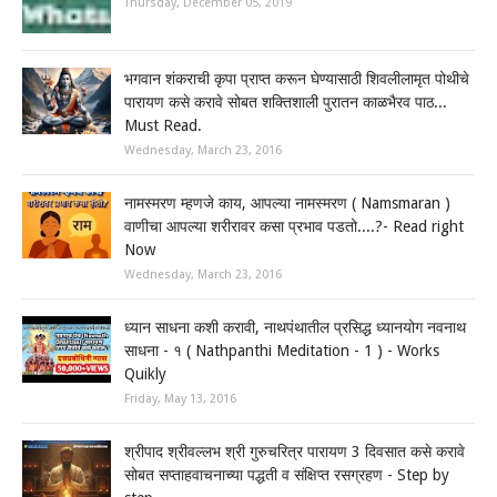
Thursday, December 05, 2019
भगवान शंकराची कृपा प्राप्त करून घेण्यासाठी शिवलीलामृत पोथीचे
पारायण कसे करावे सोबत शक्तिशाली पुरातन काळभैरव पाठ...
Must Read.
Wednesday, March 23, 2016
नामस्मरण म्हणजे काय, आपल्या नामस्मरण ( Namsmaran )
वाणीचा आपल्या शरीरावर कसा प्रभाव पडतो....?- Read right
Now
Wednesday, March 23, 2016
ध्यान साधना कशी करावी, नाथपंथातील प्रसिद्ध ध्यानयोग नवनाथ
साधना - १ ( Nathpanthi Meditation - 1 ) - Works
Quikly
Friday, May 13, 2016
श्रीपाद श्रीवल्लभ श्री गुरुचरित्र पारायण 3 दिवसात कसे करावे
सोबत सप्ताहवाचनाच्या पद्धती व संक्षिप्त रसग्रहण - Step by