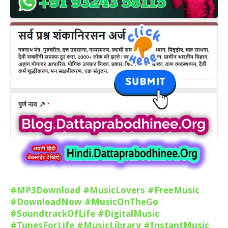
#MP3Download
#MusicLovers
#FreeMusic
#DownloadNow
#MusicOnTheGo
#SoundtrackOfLife
#DigitalMusic
#TunesForLife
#MusicLibrary
#InstantMusic