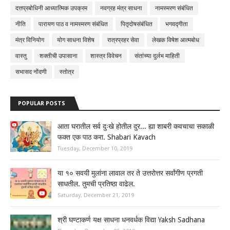
दत्तप्रबोधिनी आध्यात्मिक उपक्रम
नवग्रह मंत्र साधना
नामस्मरण संबंधित
नीति
पारायण पाठ व नामस्मरण संबंधित
पितृदोषसंबंधित
भगवद्गीता
मंत्र विनियोग
योग साधना विशेष
रात्रप्रहर सेवा
लेखक विषेश आत्मबोध
वास्तु
शक्तीची उपासाना
शास्त्र विवेचन
संतांच्या दुर्लभ माहिती
सभासद नोंदणी
स्तोत्र
POPULAR POSTS
आता घरातील सर्व दुःखे होतील दुर... ह्या शाबरी कवचाचा सकाळी
फक्त एक पाठ करा. Shabari Kavach
Tuesday, December 10, 2019
या १० सवयी मुलांना लावाल तर ते उत्तरोत्तर सर्वांगीण प्रगती
साधतील. तुमची प्रतिष्ठा वाढेल.
Saturday, December 21, 2019
श्री घण्टाकर्ण यक्ष साधना धनवर्धक विद्या Yaksh Sadhana