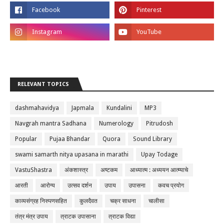
RELEVANT TOPICS
dashmahavidya
Japmala
Kundalini
MP3
Navgrah mantra Sadhana
Numerology
Pitrudosh
Popular
Pujaa Bhandar
Quora
Sound Library
swami samarth nitya upasana in marathi
Upay Todage
VastuShastra
अंकशास्त्र
अष्टकम
आध्यात्म : अध्ययन आत्म्याचे
आरती
आरोग्य
उत्सव दर्शन
उपाय
उपासना
कवच प्रयोग
काव्यसंग्रह निरुपणसहित
कुलदैवत
चक्र साधना
चालीसा
तंत्र मंत्र उपाय
त्राटक उपासाना
त्राटक विद्या