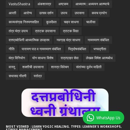
VastuShastra
अंकशास्त्र
अष्टकम
आध्यात्म : अध्ययन आत्म्याचे
आरती
आरोग्य
उत्सव दर्शन
उपाय
उपासना
कवच प्रयोग
काव्यसंग्रह निरुपणसहित
कुलदैवत
चक्र साधना
चालीसा
तंत्र मंत्र उपाय
त्राटक उपासाना
त्राटक विद्या
दत्तप्रबोधिनी आध्यात्मिक उपक्रम
नवग्रह मंत्र साधना
नामस्मरण संबंधित
नीति
पारायण पाठ व नामस्मरण संबंधित
पितृदोषसंबंधित
भगवद्गीता
मंत्र विनियोग
योग साधना विशेष
रात्रप्रहर सेवा
लेखक विषेश आत्मबोध
वास्तु
शक्तीची उपासाना
शास्त्र विवेचन
संतांच्या दुर्लभ माहिती
सभासद नोंदणी
स्तोत्र
WhatsApp Us
MOST VIEWED : LEARN YOGIC HEALING. TYPES: LEARNER'S WORKSHOPS,
STRESS MANAGEMENT