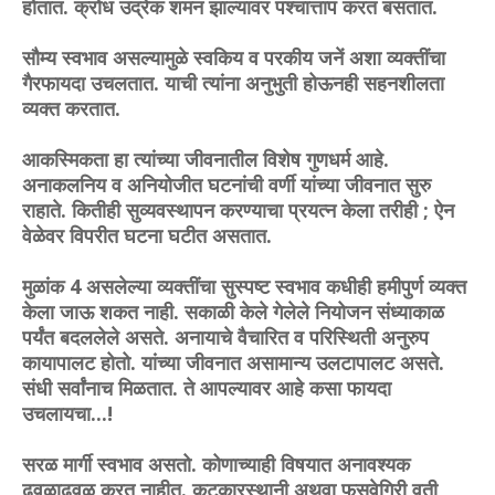
होतात. क्रोध उद्रेक शमन झाल्यावर पश्चात्ताप करत बसतात.
सौम्य स्वभाव असल्यामुळे स्वकिय व परकीय जनें अशा व्यक्तींचा
गैरफायदा उचलतात. याची त्यांना अनुभुती होऊनही सहनशीलता
व्यक्त करतात.
आकस्मिकता हा त्यांच्या जीवनातील विशेष गुणधर्म आहे.
अनाकलनिय व अनियोजीत घटनांची वर्णी यांच्या जीवनात सुरु
राहाते. कितीही सुव्यवस्थापन करण्याचा प्रयत्न केला तरीही ; ऐन
वेळेवर विपरीत घटना घटीत असतात.
मुळांक 4 असलेल्या व्यक्तींचा सुस्पष्ट स्वभाव कधीही हमीपुर्ण व्यक्त
केला जाऊ शकत नाही. सकाळी केले गेलेले नियोजन संध्याकाळ
पर्यंत बदललेले असते. अनायाचे वैचारित व परिस्थिती अनुरुप
कायापालट होतो. यांच्या जीवनात असामान्य उलटापालट असते.
संधी सर्वांनाच मिळतात. ते आपल्यावर आहे कसा फायदा
उचलायचा...!
सरळ मार्गी स्वभाव असतो. कोणाच्याही विषयात अनावश्यक
ढवळाढवळ करत नाहीत. कटकारस्थानी अथवा फसवेगिरी वृती