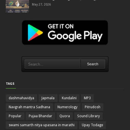
May 27, 2026
Search
TAGS
dashmahavidya
Japmala
Kundalini
MP3
Navgrah mantra Sadhana
Numerology
Pitrudosh
Popular
Pujaa Bhandar
Quora
Sound Library
swami samarth nitya upasana in marathi
Upay Todage