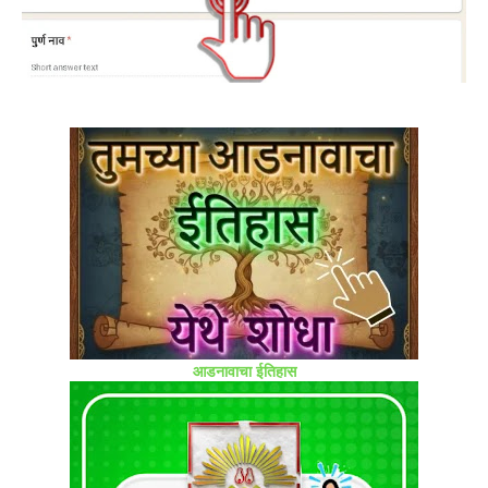
आडनावाचा ईतिहास