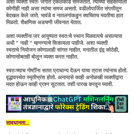
अशा व्यक्ती स्वतः जगात एकलकोंडे समजतात. त्यांच्या सहकार्याला
कोणीही नाही असा त्यांचा समज असतो. वडीलोपार्जित संपत्तीतुन
बेदखल केले जाते. भावंडे व नातलगांकडुन क्वचितच मदतीचा हात
मिळतो. शैक्षणिक अडचणी जीवनात येतात.
अशा व्यक्तींना जर आयुष्यात स्वतःचे स्थान मिळवायचे असल्यास
अधी " नाही " म्हणण्याचे शिकायला पाहीजे. अशा व्यक्ती
स्वताचे
नियोजन कोणालाही सांगत नाहीत. मनातील द्वंद्व कोठेही,
कोणासोबतही बोलुन व्यक्त करत नाहीत.
स्वतःच्याच गोष्टींना सतत प्राधान्य देऊन याचा त्रास त्यांनाच होतो.
वृद्धावस्थेत स्मृतीभ्रंश होतो. अनायासे काही अनोळखी व्यक्तीद्वारा
मदत होऊन काही प्रश्न सुटतात. तशी पारख करवुन घ्यावी.
सावधानता...