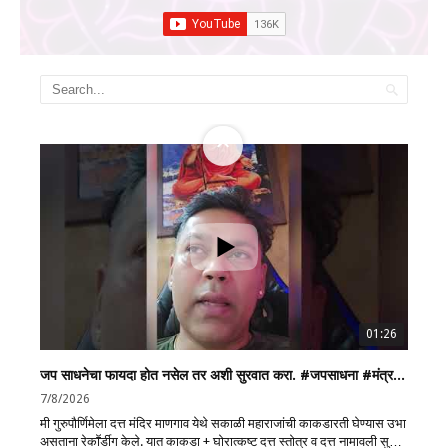
ट्रॅव्हलिंग, ऍस्ट्रल प्रोजेक्शन, नामस्मरण, दत्त उपासना, श्री गुरुचरित्र,
स्वामी समर्थ उपासना, पितृदोष निवारण, चक्र साधना आणि चक्र हीलिंग
यासारख्या प्राचीन भारतीय विद्यांचा सखोल अभ्यास. Disclaimer The
information shared on this Channel is for general
informational purposes only. While we strive to provide
accurate and reliable content, we make no guarantees
regarding its completeness or accuracy. Any action taken
based on this information is strictly at your own risk. The
Channel/Speaker will not be responsible for any loss or
damage arising from its use. #कुळदेवता #आडनावइतिहास
#त्राटकयोग #अष्टांगयोग #कुंडलिनीयोग #चक्रहीलिंग #पितृदोष
#गुरुचरित्र #स्वामीसमर्थ #दत्तउपासना #नामस्मरण
#ancientindianscience #mindpower #karmacleansing
01:26
जप साधनेचा फायदा होत नसेल तर अशी सुरवात करा. #जपसाधना #मंत्रजप #ध्यान
7/8/2026
मी गुरुपौर्णिमेला दत्त मंदिर माणगाव येथे सकाळी महाराजांची काकडारती घेण्यास उभा
असताना रेकाॕर्डीग केले. यात काकडा + घोरात्कष्ट दत्त स्तोत्र व दत्त नामावली सुद्धा