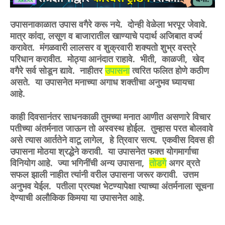
उपासनाकाळात उपास वगैरे करू नये. दोन्ही वेळेला भरपूर जेवावे.
मात्र कांदा, लसूण व बाजारातील खाण्याचे पदार्थ अजिबात वर्ज्य
करावेत. मंगळवारी लालसर व शुक्रवारी शक्यतो शुभ्र वस्त्रे
परिधान करावीत. मोठ्या आनंदात राहावे. भीती, काळजी, खेद
वगैरे सर्व सोडून द्यावे. नाहीतर
उपासना
त्वरित फलित होणे कठीण
असते. या उपासनेत मनाच्या अगाध शक्तीचा अनुभव घ्यायचा
आहे.
काही दिवसानंतर साधनकाळी तुमच्या मनात आणीत असणारे विचार
पतीच्या अंतर्मनात जाऊन तो अस्वस्थ होईल. तुम्हास परत बोलवावे
असे त्यास आर्ततेने वाटू लागेल, हे त्रिवार सत्य. एकवीस दिवस ही
उपासना मोठया श्रद्धेने करावी. या उपासनेत फक्त योगमार्गाचा
विनियोग आहे. ज्या भगिनींची अन्य उपासना,
तोडगे
अगर व्रते
सफल झाली नाहीत त्यांनी वरील उपासना जरूर करावी. उत्तम
अनुभव येईल. पतीला प्रत्यक्ष भेटण्यापेक्षा त्याच्या अंतर्मनाला सूचना
देण्याची अलौकिक किमया या उपासनेत आहे.