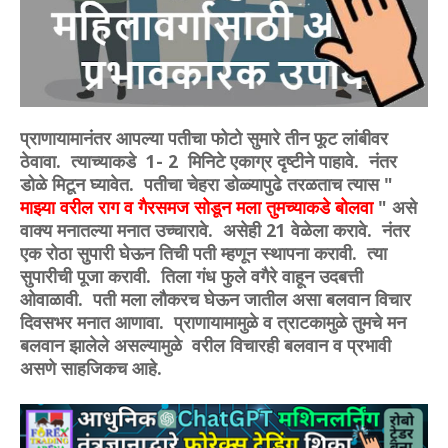
प्राणायामानंतर आपल्या पतीचा फोटो सुमारे तीन फूट लांबीवर
ठेवावा. त्याच्याकडे 1- 2 मिनिटे एकाग्र दृष्टीने पाहावे. नंतर
डोळे मिटून घ्यावेत. पतीचा चेहरा डोळ्यापुढे तरळताच त्यास "
माझ्या वरील राग व गैरसमज सोडून मला तुमच्याकडे बोलवा
" असे
वाक्य मनातल्या मनात उच्चारावे. असेही 21 वेळेला करावे. नंतर
एक रोठा सुपारी घेऊन तिची पती म्हणून स्थापना करावी. त्या
सुपारीची पूजा करावी. तिला गंध फुले वगैरे वाहून उदबत्ती
ओवाळावी. पती मला लौकरच घेऊन जातील असा बलवान विचार
दिवसभर मनात आणावा. प्राणायामामुळे व त्राटकामुळे तुमचे मन
बलवान झालेले असल्यामुळे वरील विचारही बलवान व प्रभावी
असणे साहजिकच आहे.