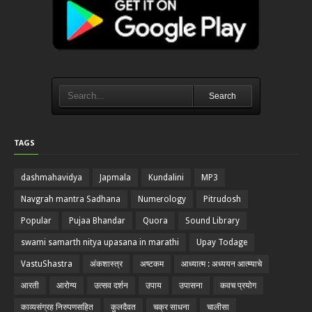
Search
TAGS
dashmahavidya
Japmala
Kundalini
MP3
Navgrah mantra Sadhana
Numerology
Pitrudosh
Popular
Pujaa Bhandar
Quora
Sound Library
swami samarth nitya upasana in marathi
Upay Todage
VastuShastra
अंकशास्त्र
अष्टकम
आध्यात्म : अध्ययन आत्म्याचे
आरती
आरोग्य
उत्सव दर्शन
उपाय
उपासना
कवच प्रयोग
काव्यसंग्रह निरुपणसहित
कुलदैवत
चक्र साधना
चालीसा