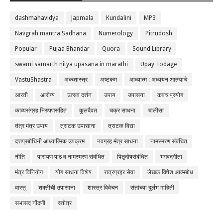
dashmahavidya
Japmala
Kundalini
MP3
Navgrah mantra Sadhana
Numerology
Pitrudosh
Popular
Pujaa Bhandar
Quora
Sound Library
swami samarth nitya upasana in marathi
Upay Todage
VastuShastra
अंकशास्त्र
अष्टकम
आध्यात्म : अध्ययन आत्म्याचे
आरती
आरोग्य
उत्सव दर्शन
उपाय
उपासना
कवच प्रयोग
काव्यसंग्रह निरुपणसहित
कुलदैवत
चक्र साधना
चालीसा
तंत्र मंत्र उपाय
त्राटक उपासाना
त्राटक विद्या
दत्तप्रबोधिनी आध्यात्मिक उपक्रम
नवग्रह मंत्र साधना
नामस्मरण संबंधित
नीति
पारायण पाठ व नामस्मरण संबंधित
पितृदोषसंबंधित
भगवद्गीता
मंत्र विनियोग
योग साधना विशेष
रात्रप्रहर सेवा
लेखक विषेश आत्मबोध
वास्तु
शक्तीची उपासाना
शास्त्र विवेचन
संतांच्या दुर्लभ माहिती
सभासद नोंदणी
स्तोत्र