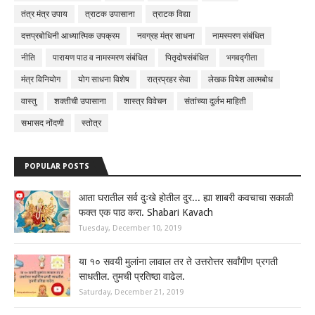
तंत्र मंत्र उपाय
त्राटक उपासाना
त्राटक विद्या
दत्तप्रबोधिनी आध्यात्मिक उपक्रम
नवग्रह मंत्र साधना
नामस्मरण संबंधित
नीति
पारायण पाठ व नामस्मरण संबंधित
पितृदोषसंबंधित
भगवद्गीता
मंत्र विनियोग
योग साधना विशेष
रात्रप्रहर सेवा
लेखक विषेश आत्मबोध
वास्तु
शक्तीची उपासाना
शास्त्र विवेचन
संतांच्या दुर्लभ माहिती
सभासद नोंदणी
स्तोत्र
POPULAR POSTS
आता घरातील सर्व दुःखे होतील दुर... ह्या शाबरी कवचाचा सकाळी
फक्त एक पाठ करा. Shabari Kavach
Tuesday, December 10, 2019
या १० सवयी मुलांना लावाल तर ते उत्तरोत्तर सर्वांगीण प्रगती
साधतील. तुमची प्रतिष्ठा वाढेल.
Saturday, December 21, 2019