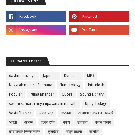
FOLLOW US ON :
RELEVANT TOPICS
dashmahavidya
Japmala
Kundalini
MP3
Navgrah mantra Sadhana
Numerology
Pitrudosh
Popular
Pujaa Bhandar
Quora
Sound Library
swami samarth nitya upasana in marathi
Upay Todage
VastuShastra
अंकशास्त्र
अष्टकम
आध्यात्म : अध्ययन आत्म्याचे
आरती
आरोग्य
उत्सव दर्शन
उपाय
उपासना
कवच प्रयोग
काव्यसंग्रह निरुपणसहित
कुलदैवत
चक्र साधना
चालीसा