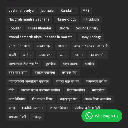
dashmahavidya
Japmala
Kundalini
MP3
Navgrah mantra Sadhana
Numerology
Pitrudosh
Popular
Pujaa Bhandar
Quora
Sound Library
swami samarth nitya upasana in marathi
Upay Todage
VastuShastra
अंकशास्त्र
अष्टकम
आध्यात्म : अध्ययन आत्म्याचे
आरती
आरोग्य
उत्सव दर्शन
उपाय
उपासना
कवच प्रयोग
काव्यसंग्रह निरुपणसहित
कुलदैवत
चक्र साधना
चालीसा
तंत्र मंत्र उपाय
त्राटक उपासाना
त्राटक विद्या
दत्तप्रबोधिनी आध्यात्मिक उपक्रम
नवग्रह मंत्र साधना
नामस्मरण संबंधित
नीति
पारायण पाठ व नामस्मरण संबंधित
पितृदोषसंबंधित
भगवद्गीता
मंत्र विनियोग
योग साधना विशेष
रात्रप्रहर सेवा
लेखक विषेश आत्मबोध
वास्तु
शक्तीची उपासाना
शास्त्र विवेचन
संतांच्या दुर्लभ माहिती
WhatsApp Us
सभासद नोंदणी
स्तोत्र