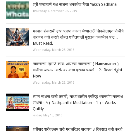
श्री घण्टाकर्ण यक्ष साधना धनवर्धक विद्या Yaksh Sadhana
Thursday, December 05, 2019
भगवान शंकराची कृपा प्राप्त करून घेण्यासाठी शिवलीलामृत पोथीचे
पारायण कसे करावे सोबत शक्तिशाली पुरातन काळभैरव पाठ...
Must Read.
Wednesday, March 23, 2016
नामस्मरण म्हणजे काय, आपल्या नामस्मरण ( Namsmaran )
वाणीचा आपल्या शरीरावर कसा प्रभाव पडतो....?- Read right
Now
Wednesday, March 23, 2016
ध्यान साधना कशी करावी, नाथपंथातील प्रसिद्ध ध्यानयोग नवनाथ
साधना - १ ( Nathpanthi Meditation - 1 ) - Works
Quikly
Friday, May 13, 2016
श्रीपाद श्रीवल्लभ श्री गुरुचरित्र पारायण 3 दिवसात कसे करावे