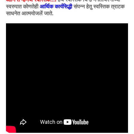
स्वरुपात कोणतेही
आर्थिक कार्यसिद्धी
संपन्न हेतु स्वस्तिक त्राटक
साधनेत आत्मयोजलें जाते.