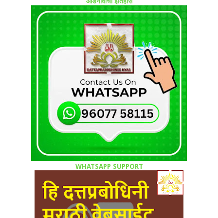
आडनावाचा ईतिहास
WHATSAPP SUPPORT