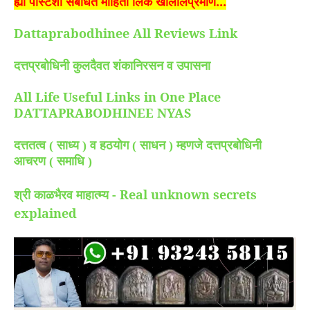
ह्या पोस्टशी संबंधित माहिती लिंक खालीलप्रमाणे...
Dattaprabodhinee All Reviews Link
दत्तप्रबोधिनी कुलदैवत शंकानिरसन व उपासना
All Life Useful Links in One Place
DATTAPRABODHINEE NYAS
दत्ततत्व ( साध्य ) व हठयोग ( साधन ) म्हणजे दत्तप्रबोधिनी
आचरण ( समाधि )
श्री काळभैरव माहात्म्य - Real unknown secrets
explained