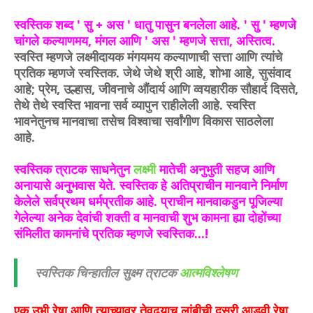
स्वस्तिक शब्द ' सु + अस ' धातु पासुन बनलेला आहे. ' सु ' म्हणजे
चांगले कल्याणमय, मंगल आणि ' अस ' म्हणजे सत्ता, अस्तित्व.
स्वस्ति म्हणजे लक्ष्मीदायक मंगयमय कल्याणाची सत्ता आणि त्यांचे
प्रतिक म्हणजे स्वस्तिक. जेथे जेथे श्री आहे, शोभा आहे, सुसंवाद
आहे; प्रेम, उल्हास, जीवनाचे औंदार्य आणि व्वयहारीक सौहार्द दिसते,
तेथे तेथे स्वस्ति भावना सर्व व्यापुन राहीलेली आहे. स्वस्ति
भावनेतुनच मानवाचा तसेच विश्वाचा सर्वांगीण विकास साठलेला
आहे.
स्वस्तिक त्राटक साधनेतुन
लक्ष्मी
मातेची अनुभुती सहज आणि
अनायासे अनुभवास येते. स्वस्तिक हे अतिप्राचीन मानवाने निर्माण
केलेले सर्वप्रथम धर्मप्रतीक आहे. प्राचीन मानवाकडुन पूजिल्या
गेलेल्या अनेक देवांची शक्ती व मानवाची शुभ कामना ह्या दोहोंच्या
संमिलीत कामनांचे प्रतिक म्हणजे स्वस्तिक...!
स्वस्तिक चिन्हातील सुक्ष्म त्राटक
आत्मविश्लेषण
एक उभी रेषा आणि त्याच्यावर तेवढ्याच लांबीची दुसरी आडवी रेषा