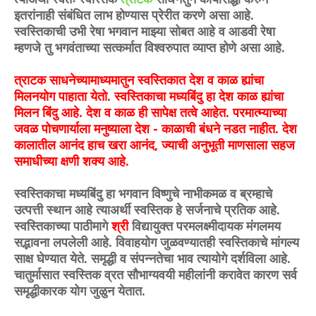
इ
त
रांनाही संबंधित लाभ होण्यास प्रेरीत करणे असा आहे.
स्वस्तिकाची उभी रेषा भगवान माझ्या सोबत आहे व आडवी रेषा
म्हणजे तु भगवंताच्या सत्कर्मात विश्वरुपात व्याप्त होणे असा आहे.
त्राटक साधनेच्यामाध्यमातुन स्वस्तिकात देश व काळ ह्यांचा
मिलनयोग पाहाता येतो. स्वस्तिकाचा मध्यबिंदु हा देश काळ ह्यांचा
मिलन बिंदु आहे. देश व काळ ही सापेक्ष तत्वे आहेत. परमात्म्याच्या
जवळ पोचणार्याला मनुष्याला देश - काळाची बंधने नडत नाहीत. देश
कालातील आनंद हाच खरा आनंद, ज्याची अनुभूती माणसाला सहज
समाधीच्या क्षणी शक्य आहे.
स्वस्तिकाचा मध्यबिंदु हा भगवान विष्णुचे नाभीकमळ व ब्रम्हाचे
उत्पत्ती स्थान आहे त्याअर्थी स्वस्तिक हे सर्जनाचे प्रतिक आहे.
स्वस्तिकाच्या पाठीमागे
श्री
विद्यायुक्त परमलक्ष्मीदायक मंगलमय
सद्भावना लपलेली आहे. विवाहयोग जुळवण्यातही स्वस्तिकाचे मांगल्य
साक्ष घेण्यात येते. समृद्धी व संपन्नतेचा भाव त्यायोगे दर्शविला आहे.
चातुर्मासात स्वस्तिक व्रत सौभाग्यवयी महीलांनी करावेत कारण सर्व
समृद्धीकारक योग जुळुन येतात.