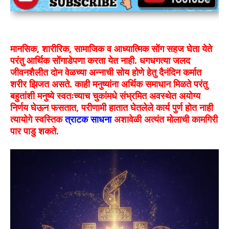
मानसिक, शारीरिक, सामाजिक व आध्यात्मिक सोंग सहज घेता येते
परंतु आर्थिक सोंगाडेपणा करता येत नाही. धगधगत्या जलद
जीवनशैलीत दोन वेळच्या अन्नाची सोय होणे हेतु दैनंदिन कर्मात
शरीर झिजत असते. काही मनुष्यांना अर्थिक समाधान मिळते परंतु
बहुतांशी मनुष्ये स्वतःच्याच चुकांमधे संभ्रमित अवस्थेत अयोग्य
निर्णय घेऊन फसतात, परीणामी हातात घेतलेले कार्य पुर्ण होत नाही
त्यायोगे स्वस्तिक
त्राटक साधना
अशावेळी अत्यंत मोलाची कामगिरी
पार पाडु शकते.