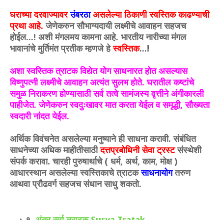
घराच्या दरवाज्यावर
उंबरठा
असलेल्या ठिकाणी स्वस्तिक काढण्याची
प्रथा आहे.
जेणेकरुन सौभाग्यदायी लक्ष्मीचे आवाहन सहजच
होईल...! अशी मंगलमय कामना आहे. भारतीय नारीच्या मंगल
भावानांचे मुर्तिमंत प्रतीक म्हणजे हे
स्वस्तिक
...!
अशा स्वस्तिक त्राटक विद्येत योग साधनारत होत असल्यास
विष्णुपत्नी लक्ष्मीचे आवाहन अत्यंत सुलभ होते. घरातील कष्टांचे
समुळ निराकरण होण्यासाठी सर्व तत्वे सामंजस्य वृत्तीने अंगीकारली
पाहीजेत. जेणेकरुन स्वदुःखावर मात करता येईल व समृद्धी, सौख्यता
स्वदारी नांदत येईल.
अर्थिक विवंचनेत असलेल्या मनुष्याने ही साधना करावी. संबंधित
साधनेच्या अधिक माहीतीसाठी
दत्तप्रबोधिनी सेवा ट्रस्ट
संस्थेशी
संपर्क करावा. चारही पुरुषार्थाचे ( धर्म, अर्थ, काम, मोक्ष )
आधारस्थान असलेल्या स्वस्तिकाचे त्राटक
साधनायोग
तरुण
आथवा प्रौढवर्ग सहजच संधान साधु शकतो.
१.
अंतर सुर्य त्राटक Surya Tratak